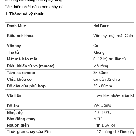
Cảm biến nhiệt cảnh báo cháy nổ
II. Thông số kỹ thuật
Danh Mục
Nội Dung
Kiểu mở khóa
Vân tay, mật mã, Chìa c
Vân tay
Có
Thẻ từ
Không
Mật mã bảo mật
6~12 ký tự điện tử
Điểu khiển từ xa (remote)
Mở rộng
Tầm xa remote
35-50mm
Chìa khóa cơ
Có sẵn 02 chìa
Độ dầy cửa phù hợp
35 - 80mm
Vật liệu
Hợp kim nhôm siêu bền
Độ ẩm
0% - 90%
Nhiệt độ
-40 - 80°C
Báo động cháy
70°C
Nguồn điện
Pin 1,5V x4
Thời gian chạy của Pin
12 tháng (10 lần/ngày)