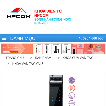
KHÓA ĐIỆN TỬ
HPCOM
SONG HÀNH CÙNG NGÔI
NHÀ VIỆT
DANH MỤC
0964 668 553
TRANG CHỦ
> SẢN PHẨM
> KHÓA CỬA VÂN TAY
> KHÓA VÂN TAY YALE