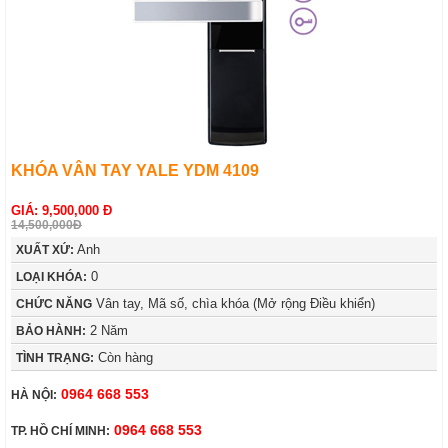
KHÓA VÂN TAY YALE YDM 4109
GIÁ: 9,500,000 Đ
14,500,000Đ
Anh
XUẤT XỨ:
0
LOẠI KHÓA:
Vân tay, Mã số, chìa khóa (Mở rộng Điều khiển)
CHỨC NĂNG
2 Năm
BẢO HÀNH:
Còn hàng
TÌNH TRẠNG:
0964 668 553
HÀ NỘI:
0964 668 553
TP. HỒ CHÍ MINH: