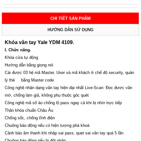
CHI TIẾT SẢN PHẨM
HƯỚNG DẪN SỬ DỤNG
Khóa vân tay Yale
YDM 4109.
I. Chức năng.
Khóa cửa tự động
Hướng dẫn bằng giọng nói
Cài được 03 hệ mã Master, User và mã khách ở chế độ security, quản
lý thẻ
bằng Master code
Công nghệ nhận dạng vân tay hiện đại nhất Live-Scan: Đọc được vân
mờ, chống làm giả, không phụ thuộc góc quét
Công nghệ mã số ảo chống lộ pass ngay cả khi bị nhìn trực tiếp
Thân khóa chuẩn Châu Âu
Chống sốc, chống tĩnh điện
Chuông báo động nếu có hiện tượng phá khoá
Cảnh báo âm thanh khi nhập sai pass, quẹt sai vân tay quá 5 lần
Chuông báo động nếu bị đột nhập