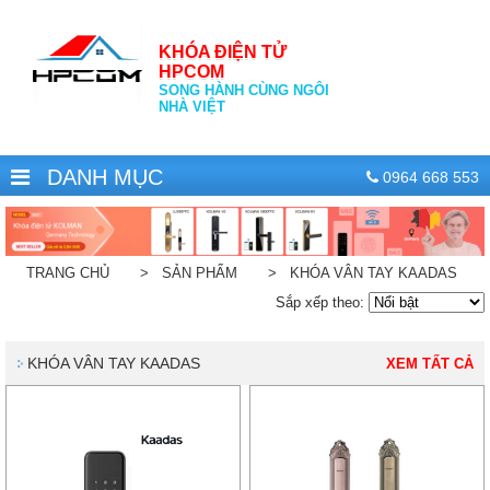
KHÓA ĐIỆN TỬ
HPCOM
SONG HÀNH CÙNG NGÔI
NHÀ VIỆT
DANH MỤC
0964 668 553
TRANG CHỦ
> SẢN PHẨM
> KHÓA VÂN TAY KAADAS
Sắp xếp theo:
KHÓA VÂN TAY KAADAS
XEM TẤT CẢ