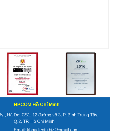
HPCOM Hồ Chí Minh
ấy , Hà
Đc: CS1. 12 đường số 3, P. Bình Trưng Tây,
Q.2, TP. Hồ Chí Minh
Email:
khoadientu.biz@gmail.com