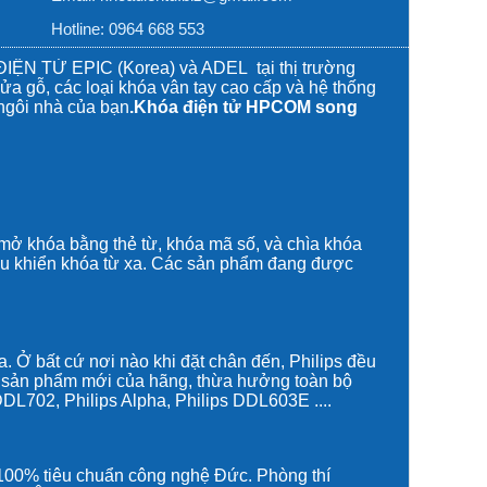
Hotline: 0964 668 553
ỆN TỬ EPIC (Korea) và ADEL tại thị trường
a gỗ, các loại khóa vân tay cao cấp và
hệ thống
 ngôi nhà của bạn
.Khóa điện tử HPCOM song
 mở khóa bằng thẻ từ, khóa mã số, và chìa khóa
iều khiển khóa từ xa. Các sản phẩm đang được
ia. Ở bất cứ nơi nào khi đặt chân đến, Philips đều
 sản phẩm mới của hãng, thừa hưởng toàn bộ
 DDL702
,
Philips Alpha
,
Philips DDL603E
....
100% tiêu chuẩn công nghệ Đức. Phòng thí