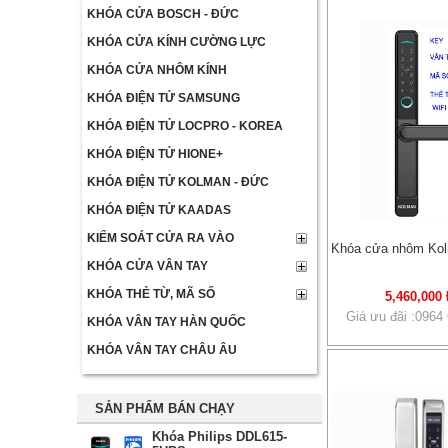
KHÓA CỬA BOSCH - ĐỨC
KHÓA CỬA KÍNH CƯỜNG LỰC
KHÓA CỬA NHÔM KÍNH
KHÓA ĐIỆN TỬ SAMSUNG
KHÓA ĐIỆN TỬ LOCPRO - KOREA
KHÓA ĐIỆN TỬ HIONE+
KHÓA ĐIỆN TỬ KOLMAN - ĐỨC
KHÓA ĐIỆN TỬ KAADAS
KIỂM SOÁT CỬA RA VÀO
Khóa cửa nhôm K
KHÓA CỬA VÂN TAY
KHÓA THẺ TỪ, MÃ SỐ
5,460,000
Giá ưu đãi :0964
KHÓA VÂN TAY HÀN QUỐC
KHÓA VÂN TAY CHÂU ÂU
SẢN PHẨM BÁN CHẠY
Khóa Philips DDL615-