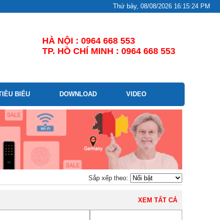
Thứ bảy, 08/08/2026 16:15:24 PM
HÀ NỘI : 0964 668 553
TP. HỒ CHÍ MINH : 0964 668 553
TIÊU BIỂU
DOWNLOAD
VIDEO
Sắp xếp theo:
XEM TẤT CẢ