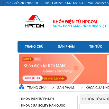
Thứ 2 đến chủ nhật: 8h15 - 18h | Hotline: 0964 668 553 | Email: contac
KHÓA ĐIỆN TỬ HPCOM
SONG HÀNH CÙNG NGÔI NHÀ VIỆT
TRANG CHỦ
SẢN PHẨM
TIN TỨC
TRANG CHỦ
> SẢN PHẨM
> KHÓA CỬA NHÔ
KHÓA ĐIỆN TỬ PHILIPS
KHÓA CỬA NH
KHÓA CỬA SOLITY HÀN QUỐC