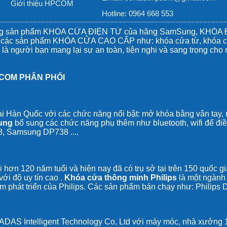
Giới thiệu HPCOM
Hotline: 0964 668 553
òng sản phẩm KHÓA CỬA ĐIỆN TỬ của hãng SamSung, KHÓA ĐI
ìn các sản phẩm KHÓA CỬA CAO CẤP như: khóa cửa từ, khóa cử
 là người bạn mang lại sự an toàn, tiện nghi và sang trọng cho
COM PHÂN PHỐI
ại Hàn Quốc với các chức năng nổi bật: mở khóa bằng vân tay,
ung
bổ sung các chức năng phụ thêm như bluetooth, wifi để đ
8
,
Samsung DP738
....
i hơn 120 năm tuổi và hiện nay đã có trụ sở tại trên 150 quốc g
ới độ uy tín cao .
Khóa cửa thông minh Philips
là một ngành
ăm phát triển của Philips. Các sản phẩm bán chạy như:
Philips
ADAS Intelligent Technology Co, Ltd với máy móc, nhà xưởng 