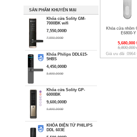
SẢN PHẨM KHUYẾN MẠI
Khóa cửa Solity GM-
7000BK wifi
Khóa cửa nhôm
7,550,000Đ
E6800-Y
7,550,000Đ
5,680,000
5,800,000
Giá ưu đãi :0964
Khóa Philips DDL615-
5HBS
4,450,000Đ
5,800,000Đ
Khóa cửa Solity GP-
6000BK
9,600,000Đ
9,800,000Đ
KHÓA ĐIỆN TỬ PHILIPS
DDL 603E