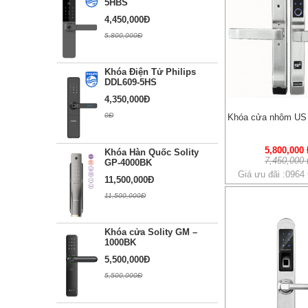
5HBS
4,450,000Đ
5,800,000Đ
Khóa Điện Tử Philips
DDL609-5HS
4,350,000Đ
0Đ
Khóa cửa nhôm US 
5,800,000
Khóa Hàn Quốc Solity
7,450,000
GP-4000BK
Giá ưu đãi :0964
11,500,000Đ
11,500,000Đ
Khóa cửa Solity GM –
1000BK
5,500,000Đ
5,500,000Đ