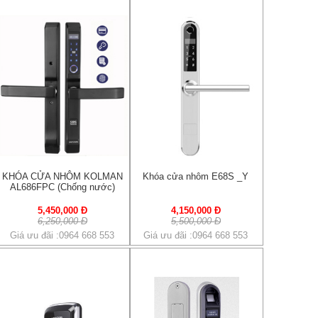
KHÓA CỬA NHÔM KOLMAN
Khóa cửa nhôm E68S _Y
AL686FPC (Chống nước)
5,450,000 Đ
4,150,000 Đ
6,250,000 Đ
5,500,000 Đ
Giá ưu đãi :0964 668 553
Giá ưu đãi :0964 668 553