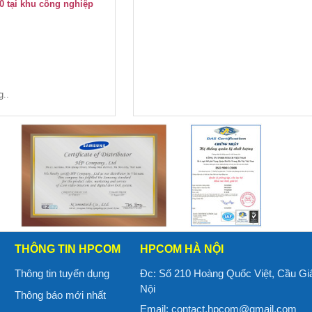
0 tại khu công nghiệp
g..
THÔNG TIN HPCOM
HPCOM HÀ NỘI
Thông tin tuyển dụng
Đc: Số 210 Hoàng Quốc Việt, Cầu Gi
Nội
Thông báo mới nhất
Email:
contact.hpcom@gmail.com