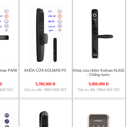
olman P4/W
KHÓA CỬA KOLMAN P5
Khóa cửa nhôm Kolman AL810
- Chống nước
 Đ
5,350,000 Đ
5,850,000 Đ
 668 553
Giá ưu đãi :0964 668 553
Giá ưu đãi :0964 668 553