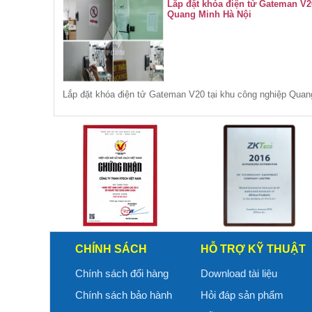
Lắp đặt khóa điện tử Gateman V2
Quang Minh Hà Nội
Lắp đặt khóa điện tử Gateman V20 tại khu công nghiệp Quan
CHÍNH SÁCH
HỖ TRỢ KỸ THUẬT
Chính sách đổi hàng
Download tài liệu
Chính sách bảo hành
Hỏi đáp sản phẩm