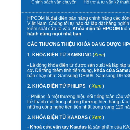
Chính sách vận chuyển
Hỗ trợ & tư vấn kỹ thuật
HPCOM là đại diện bán hàng chính hãng các d
Việt Nam. Chúng tôi tự hào đã lắp đặt hàng ngh
kiểm soát cửa ra vào
,
Khóa điện tử HPCOM l
uôn
hành cùng ngôi nhà bạn
CÁC THƯƠNG THIỆU KHÓA ĐANG ĐƯỢC HP
1.
KHÓA ĐIỆN TỬ SAMSUNG
(
Xem
)
-
L
à dòng
khóa điện tử
được sản xuất và lắp ráp t
cơ. Để tăng thêm tính tiện dụng,
khóa cửa Sams
bán chạy như:
Samsung DP609
,
Samsung DH53
2.
KHÓA ĐIỆN TỬ PHILIPS
(
Xem
)
-
Philips là một thương hiệu nổi tiếng toàn cầu vớ
trở thành một trong những thương hiệu hàng đầu v
những công nghệ tiên tiến nhất trong vòng 120 n
3.
KHÓA ĐIỆN TỬ KAADAS
(
Xem
)
-
Khoá cửa vân tay Kaadas
là sản phẩm của KA