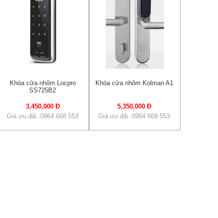
Khóa cửa nhôm Locpro
Khóa cửa nhôm Kolman A1
SS725B2
3,450,000 Đ
5,350,000 Đ
Giá ưu đãi :0964 668 553
Giá ưu đãi :0964 668 553