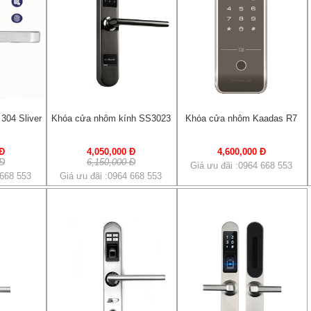
304 Sliver
Khóa cửa nhôm kính SS3023
Khóa cửa nhôm Kaadas R7
 Đ
4,050,000 Đ
4,600,000 Đ
 Đ
6,150,000 Đ
Giá ưu đãi :0964 668 553
 668 553
Giá ưu đãi :0964 668 553