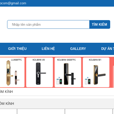
t.hpcom@gmail.com
GIỚI THIỆU
LIÊN HỆ
GALLERY
DỰ ÁN 
M KÍNH
ÔM KÍNH