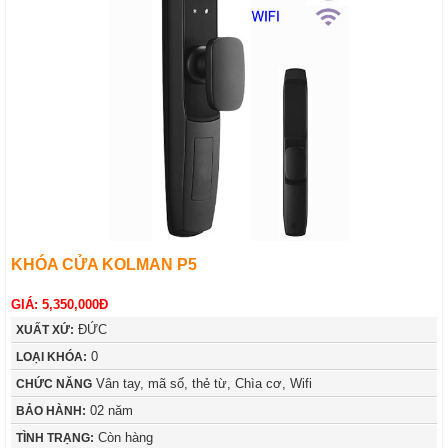
KHÓA CỬA KOLMAN P5
GIÁ: 5,350,000Đ
ĐỨC
XUẤT XỨ:
0
LOẠI KHÓA:
Vân tay, mã số, thẻ từ, Chìa cơ, Wifi
CHỨC NĂNG
02 năm
BẢO HÀNH:
Còn hàng
TÌNH TRẠNG: