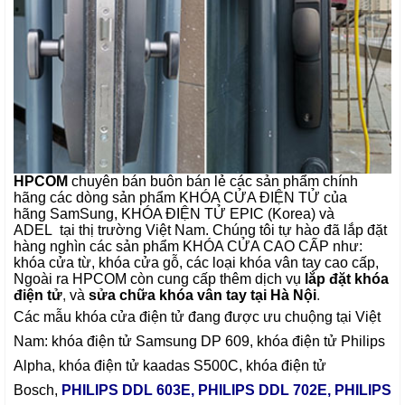
HPCOM
chuyên bán buôn bán lẻ các sản phẩm chính
hãng các dòng sản phẩm KHÓA CỬA ĐIỆN TỬ của
hãng SamSung, KHÓA ĐIỆN TỬ EPIC (Korea) và
ADEL tại thị trường Việt Nam. Chúng tôi tự hào đã lắp đặt
hàng nghìn các sản phẩm KHÓA CỬA CAO CẤP như:
khóa cửa từ, khóa cửa gỗ, các loại khóa vân tay cao cấp,
Ngoài ra HPCOM còn cung cấp thêm dịch vụ
lắp đặt khóa
điện tử
,
và
sửa chữa khóa vân tay tại Hà Nội
.
Các mẫu
khóa cửa điện tử
đang được ưu chuộng tại Việt
Nam:
khóa điện tử Samsung DP 609
,
khóa điện tử Philips
Alpha
,
khóa điện tử kaadas S500C
,
khóa điện tử
Bosch
,
PHILIPS DDL 603E
,
PHILIPS DDL 702E
,
PHILIPS