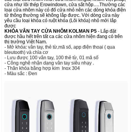
cửa nhự lõi thép Erowindown, cửa sắt hộp….Thường các
loại cửa nhôm này có đố cửa nhỏ nên các dòng khóa điện
tử thông thường sẽ không lắp được. Với dòng cửa này
yêu cầu loại khóa có ruột khóa (Lõi khóa) nhỏ mới lắp
được
KHÓA VÂN TAY CỬA NHÔM
KOLMAN P5
- Lắp đặt
được hầu hết trên tất ca các cửa nhôm hiện đang có trên
thị trường Việt Nam.
- Mở khóa: vân tay, thẻ từ,mã số, app điện thoại ( qua
bleutooth) và chìa cơ
- Lưu được 100 vân tay, 100 thẻ từ, 01 mã số
- Công nghệ nhận dạng vân tay siêu nhạy .
- Thân khóa bằng hợp kim Inox 304
- Màu sắc : Đen