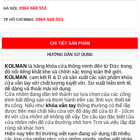
0964 668 553
HÀ NỘI:
0964 668 553
TP. HỒ CHÍ MINH:
CHI TIẾT SẢN PHẨM
HƯỚNG DẪN SỬ DỤNG
KOLMAN
là hãng khóa cửa thông minh đến từ Đức trong
đó nổi tiếng khắt khe và chính xác trong toàn thế giới.
KOLMAN
cam kết R & D và sản xuất các sản phẩm
khóa
cửa vân tay
với chất lượng tuyệt vời. Sự xuất hiện tinh tế,
dễ dàng và thoải mái sử dụng
Cửa nhôm đang dần trở thành sự lựa chọn của các công
trình bất động sản và thịnh hành trên các lĩnh vực thiết kế
thi công. Nếu như
khóa vân tay
thông thường có thể lắp
được trên mọi chất liệu cửa với độ dày đố cửa từ 8 - 10cm
thì với cửa nhôm sẽ không dễ vậy. Do cấu tạo đặc biệt của
cửa nhôm nên đố cửa thường nhỏ hơn 7cm và việc lắp đặt
cũng sẽ khác hơn
Hiện nay trên thì trường việt nam đang sử dụng rất nhiều
các loại cửa nhôm như: cửa nhôm xingfa, nhôm việt pháp,