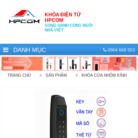
KHÓA ĐIỆN TỬ
HPCOM
SONG HÀNH CÙNG NGÔI
NHÀ VIỆT
DANH MỤC
0964 668 553
TRANG CHỦ
> SẢN PHẨM
> KHÓA CỬA NHÔM KÍNH