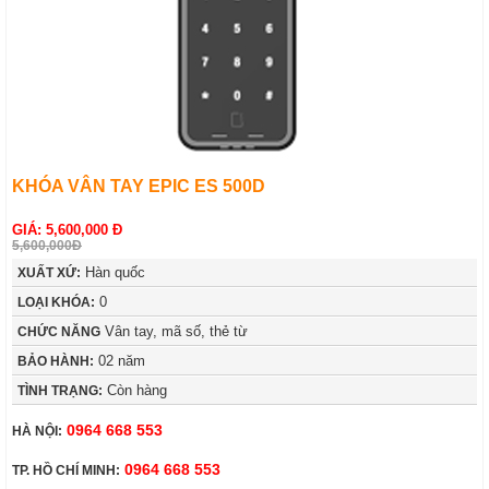
KHÓA VÂN TAY EPIC ES 500D
GIÁ: 5,600,000 Đ
5,600,000Đ
Hàn quốc
XUẤT XỨ:
0
LOẠI KHÓA:
Vân tay, mã số, thẻ từ
CHỨC NĂNG
02 năm
BẢO HÀNH:
Còn hàng
TÌNH TRẠNG:
0964 668 553
HÀ NỘI:
0964 668 553
TP. HỒ CHÍ MINH: