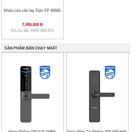
Khóa cửa vân tay Epic EF 8000L
7,450,000 Đ
Giá ưu đãi :0964 668 553
SẢN PHẨM BÁN CHẠY NHẤT
Khóa Philips DDL615-5HBS
Khóa Điện Tử Philips DDL609-5HS