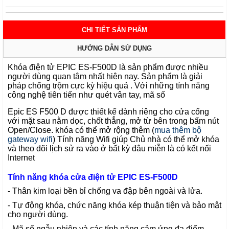
CHI TIẾT SẢN PHẨM
HƯỚNG DẪN SỬ DỤNG
Khóa điện tử EPIC ES-F500D
là sản phẩm được nhiều
người dùng quan tâm nhất hiện nay. Sản phẩm là giải
pháp chống trộm cực kỳ hiệu quả . Với những tính năng
công nghệ tiên tiến như quét vân tay, mã số
Epic ES F500 D được thiết kế dành riêng cho cửa cổng
với mặt sau nằm dọc, chốt thẳng, mở từ bên trong bấm nút
Open/Close. khóa có thể mở rộng thêm (
mua thêm bộ
gateway wifi
)
Tính năng Wifi giúp
Chủ nhà có thể mở khóa
và theo dõi lịch sử ra vào ở bất kỳ đâu miễn là có kết nối
Internet
Tính năng
khóa cửa điện tử EPIC ES-F500D
- Thân kim loại bền bỉ chống va đập bên ngoài và lửa.
- Tự động khóa, chức năng khóa kép thuận tiện và bảo mật
cho người dùng.
- Mã số ngẫu nhiên và các tính năng cảm ứng đa điểm