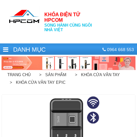
KHÓA ĐIỆN TỬ
HPCOM
SONG HÀNH CÙNG NGÔI
NHÀ VIỆT
DANH MỤC
0964 668 553
TRANG CHỦ
> SẢN PHẨM
> KHÓA CỬA VÂN TAY
> KHÓA CỬA VÂN TAY EPIC