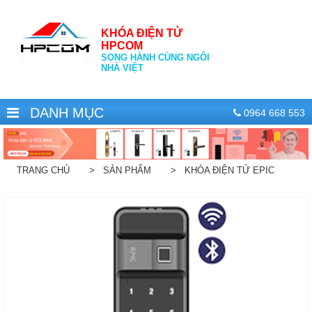
KHÓA ĐIỆN TỬ
HPCOM
SONG HÀNH CÙNG NGÔI
NHÀ VIỆT
DANH MỤC
0964 668 553
TRANG CHỦ
> SẢN PHẨM
> KHÓA ĐIỆN TỬ EPIC