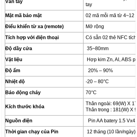
Vân tay
tay
Mật mã bảo mật
02 mã mỗi mã từ 4~12 k
Điểu khiển từ xa (remote)
Mở rộng
Tích hợp với điện thoại
Có sẵn 02 thẻ NFC tích
Độ dầy cửa
35~80mm
Vật liệu
Hợp kim Zn, Al, ABS pl
Độ ẩm
20% – 90%
Nhiệt độ
-20 – 80°C
Báo động cháy
70°C
Thân ngoài: 69(W) X 1
Kích thước khóa
Thân trong : 181(W) X
Nguồn điện
Pin AA batery 1.5 Vx4 
Thời gian chạy của Pin
12 tháng (10 lần/ngày)