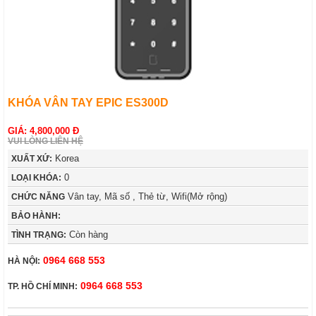
KHÓA VÂN TAY EPIC ES300D
GIÁ: 4,800,000 Đ
VUI LÒNG LIÊN HỆ
Korea
XUẤT XỨ:
0
LOẠI KHÓA:
Vân tay, Mã số , Thẻ từ, Wifi(Mở rộng)
CHỨC NĂNG
BẢO HÀNH:
Còn hàng
TÌNH TRẠNG:
0964 668 553
HÀ NỘI:
0964 668 553
TP. HỒ CHÍ MINH: