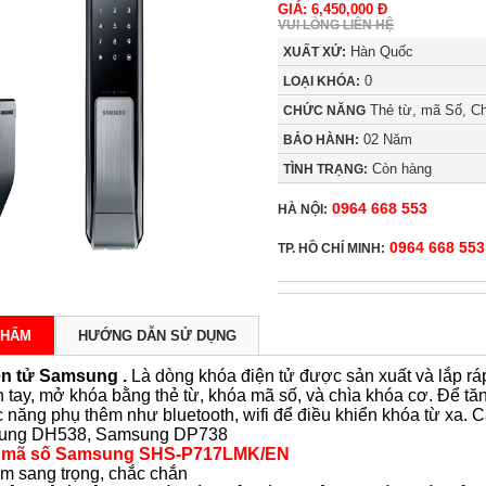
GIÁ: 6,450,000 Đ
VUI LÒNG LIÊN HỆ
Hàn Quốc
XUẤT XỨ:
0
LOẠI KHÓA:
Thẻ từ, mã Số, Ch
CHỨC NĂNG
02 Năm
BẢO HÀNH:
Còn hàng
TÌNH TRẠNG:
0964 668 553
HÀ NỘI:
0964 668 553
TP. HỒ CHÍ MINH:
PHẨM
HƯỚNG DẪN SỬ DỤNG
ện tử Samsung
.
L
à dòng
khóa điện tử
được sản xuất và lắp rá
 tay, mở khóa bằng thẻ từ, khóa mã số, và chìa khóa cơ. Để tăn
 năng phụ thêm như bluetooth, wifi để điều khiển khóa từ xa
ung DH538
,
Samsung DP738
 mã số Samsung SHS-P717LMK/EN
m sang trọng, chắc chắn