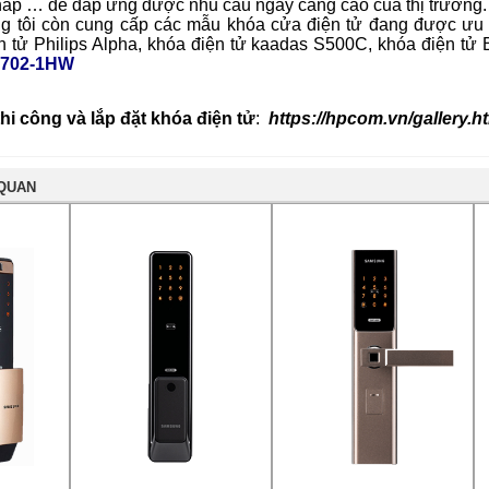
pháp … để đáp ứng được nhu cầu ngày càng cao của thị trường.
g tôi còn cung cấp các mẫu
khóa cửa điện tử
đang được ưu 
n tử Philips Alpha
,
khóa điện tử kaadas S500C
,
khóa điện tử
L702-1HW
thi công và lắp đặt khóa điện tử
:
https://hpcom.vn/gallery.h
 QUAN