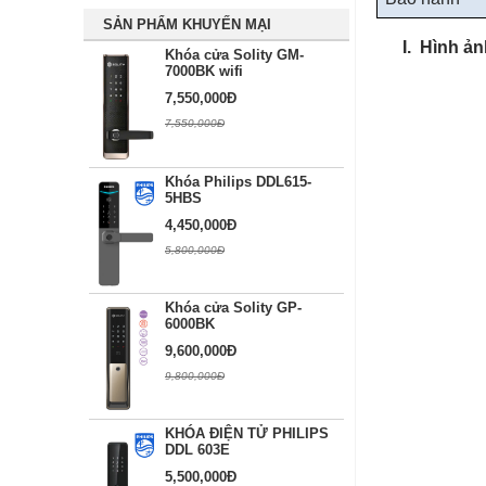
SẢN PHẨM KHUYẾN MẠI
I.
Hình ản
Khóa cửa Solity GM-
7000BK wifi
7,550,000Đ
7,550,000Đ
Khóa Philips DDL615-
5HBS
4,450,000Đ
5,800,000Đ
Khóa cửa Solity GP-
6000BK
9,600,000Đ
9,800,000Đ
KHÓA ĐIỆN TỬ PHILIPS
DDL 603E
5,500,000Đ