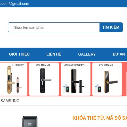
t.hpcom@gmail.com
GIỚI THIỆU
LIÊN HỆ
GALLERY
DỰ ÁN 
 SAMSUNG
KHÓA THẺ TỪ, MÃ SỐ 