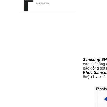
6,900,000Đ
Samsung SH
cửa chỉ bằng 
báo động đột 
Khóa Samsu
thẻ), chìa kh