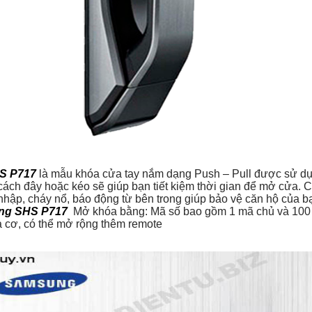
S P717
là mẫu khóa cửa tay nắm dạng Push – Pull được sử dụn
cách đây hoặc kéo sẽ giúp bạn tiết kiệm thời gian để mở cửa. C
nhập, cháy nổ, báo động từ bên trong giúp bảo vệ căn hộ của b
ng SHS P717
Mở khóa bằng: Mã số bao gồm 1 mã chủ và 100 mã 
óa cơ, có thể mở rộng thêm remote