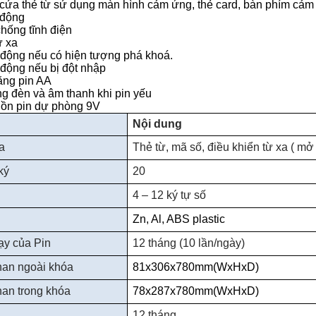
cửa thẻ từ
sử dụng màn hình cảm ứng, thẻ card, bàn phím cảm 
 động
chống tĩnh điện
ừ xa
động nếu có hiện tượng phá khoá.
động nếu bị đột nhập
ằng pin AA
ng đèn và âm thanh khi pin yếu
uồn pin dự phòng 9V
Nội dung
a
Thẻ từ
, mã số, điều khiển từ xa ( mở
ký
20
4 – 12 ký tự số
Zn, Al, ABS plastic
ạy của Pin
12 tháng (10 lần/ngày)
han ngoài
khóa
81x306x780mm(WxHxD)
han trong
khóa
78x287x780mm(WxHxD)
12 tháng