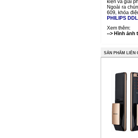
kiện và giải 
Ngoài ra chún
609
,
khóa điệ
PHILIPS DD
Xem thêm:
--> Hình ảnh 
SẢN PHẨM LIÊN