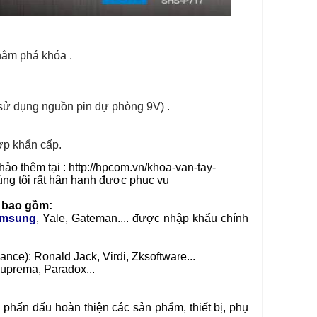
hằm phá khóa .
sử dụng nguồn pin dự phòng 9V) .
ợp khẩn cấp.
ảo thêm tại :
http://hpcom.vn/khoa-van-tay-
úng tôi rất hân hạnh được phục vụ
 bao gồm:
amsung
, Yale, Gateman.... được nhập khẩu chính
ce): Ronald Jack, Virdi, Zksoftware...
Suprema, Paradox...
phấn đấu hoàn thiện các sản phẩm, thiết bị, phụ