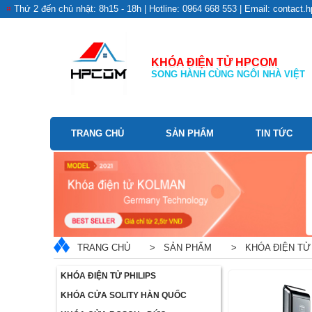
Thứ 2 đến chủ nhật: 8h15 - 18h | Hotline: 0964 668 553 | Email: contac
KHÓA ĐIỆN TỬ HPCOM
SONG HÀNH CÙNG NGÔI NHÀ VIỆT
TRANG CHỦ
SẢN PHẨM
TIN TỨC
TRANG CHỦ
> SẢN PHẨM
> KHÓA ĐIỆN TỬ
KHÓA ĐIỆN TỬ PHILIPS
KHÓA CỬA SOLITY HÀN QUỐC