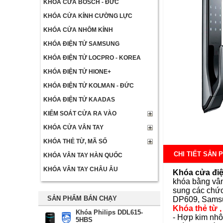
KHÓA CỬA BOSCH - ĐỨC
KHÓA CỬA KÍNH CƯỜNG LỰC
KHÓA CỬA NHÔM KÍNH
KHÓA ĐIỆN TỬ SAMSUNG
KHÓA ĐIỆN TỬ LOCPRO - KOREA
KHÓA ĐIỆN TỬ HIONE+
KHÓA ĐIỆN TỬ KOLMAN - ĐỨC
KHÓA ĐIỆN TỬ KAADAS
KIỂM SOÁT CỬA RA VÀO
KHÓA CỬA VÂN TAY
KHÓA THẺ TỪ, MÃ SỐ
CHI TIẾT SẢN 
KHÓA VÂN TAY HÀN QUỐC
KHÓA VÂN TAY CHÂU ÂU
Khóa cửa đi
khóa bằng vân
sung các chức
SẢN PHẨM BÁN CHẠY
DP609
,
Sams
Khóa thẻ từ
,
Khóa Philips DDL615-
- Hợp kim nhô
5HBS