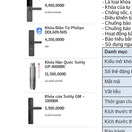
- Là loại
khóa 
4,450,000Đ
- Khóa của tự
- Chống sốc, 
5,800,000Đ
- Điều khiển t
- Chuông báo 
Khóa Điện Tử Philips
- Chuông báo 
DDL609-5HS
- Hoạt động b
- Báo hiệu bằ
4,350,000Đ
- Sử dụng ng
0Đ
Danh mục
Kiểu mở khó
Khóa Hàn Quốc Solity
GP-4000BK
Số
thẻ
đăng 
11,500,000Đ
Mật mã
11,500,000Đ
Vật liệu
Khóa cửa Solity GM –
1000BK
Thời gian ch
5,500,000Đ
Kích thước
t
5,500,000Đ
Kích thước
t
Bảo hành