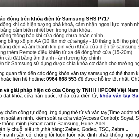
áo động trên
khóa điện tử Samsung SHS P717
động khi có hiện tượng phá khoá, cảm nhận ngoại lực mạnh n
 bằng cảm biến nhiệt bên trong thân khóa .
động thông báo khi cửa đóng chưa hoàn chỉnh .
ng bằng x8 pin AA (10 lần mở cửa/ngày - 10 tháng tuổi thọ pin)
 bằng đèn và âm thanh khi pin yếu (Khóa cửa điện tử samsung 
ộng thêm Remote điều khiển từ xa để đóng/mở cửa (15-20m)
n cài đặt bằng âm thanh - âm lượng tùy chỉnh
ện tử Samsung sử dụng được chìa khóa cơ dành cho trường h
g quan tâm đến các dòng khóa vân tay samsung có thể tham kh
hoặc liên hệ hotline:
0964 668 553
để được hỗ trợ tốt nhất. Ch
 và giải pháp hiện có của Công ty TNHH HPCOM Việt Nam
p đặt
khóa cửa hàn quốc
,
khóa cửa điện tử
,
khóa vân tay S
áy chấm công tự động ứng dụng thẻ từ và vân tay(Time addtendan
ểm soát an ninh,
kiểm soát ra cửa vào
(Access Control): Soyal, 
ẻ thông minh (Smart card): Samsung, Hune, Adel...
ản lý chuỗi siêu thị,nhà hàng: Zebex, Godex, TSC, Zebra...
 mạnh sẵn có, chúng tôi luôn luôn xác định phải không ngừng 