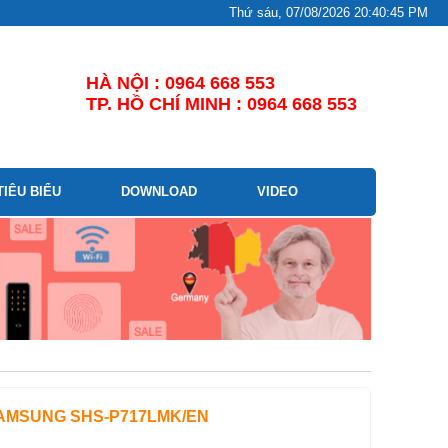
Thứ sáu, 07/08/2026 20:40:46 PM
HÀ NỘI : 0964 668 553
TP. HỒ CHÍ MINH : 0964 668 553
TIÊU BIỂU
DOWNLOAD
VIDEO
SAMSUNG SHS-P717LMK/EN