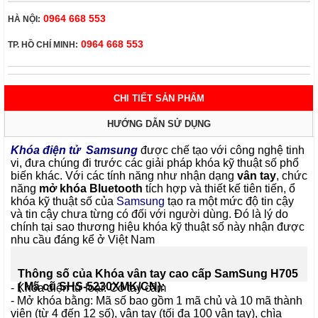
0964 668 553
HÀ NỘI:
0964 668 553
TP. HỒ CHÍ MINH:
CHI TIẾT SẢN PHẨM
HƯỚNG DẪN SỬ DỤNG
Khóa điện tử Samsung
được chế tạo với công nghệ tinh
vi, đưa chúng đi trước các giải pháp khóa kỹ thuật số phổ
biến khác.
Với các tính năng như nhận dạng
vân tay
, chức
năng
mở khóa Bluetooth
tích hợp và thiết kế tiên tiến, ổ
khóa kỹ thuật số của
Samsung
tạo ra một mức độ tin cậy
và tin cậy chưa từng có đối với người dùng.
Đó là lý do
chính tại sao thương hiệu khóa kỹ thuật số này nhận được
nhu cầu đáng kể ở Việt Nam
Thông số của Khóa vân tay cao cấp SamSung H705
( Mã cũ SHS-5230XMK/CN):
-
Khóa điện tử
loại: Có tay cầm
- Mở khóa bằng: Mã số bao gồm 1 mã chủ và 10 mã thành
viên (từ 4 đến 12 số), vân tay (tối đa 100 vân tay), chìa