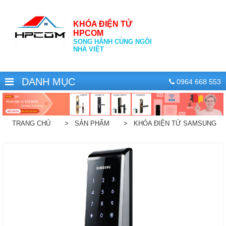
KHÓA ĐIỆN TỬ
HPCOM
SONG HÀNH CÙNG NGÔI
NHÀ VIỆT
DANH MỤC
0964 668 553
TRANG CHỦ
> SẢN PHẨM
> KHÓA ĐIỆN TỬ SAMSUNG