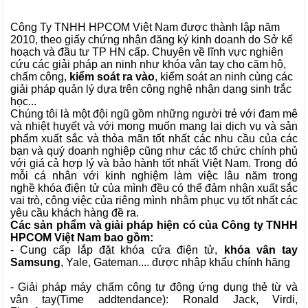
Công Ty TNHH HPCOM Việt Nam
được thành lập năm
2010, theo giấy chứng nhận đăng ký kinh doanh do Sở kế
hoạch và đầu tư TP HN cấp. Chuyên về lĩnh vực nghiên
cứu các giải pháp an ninh như
khóa vân tay
cho căm hộ,
chấm công,
kiểm soát ra vào
, kiểm soát an ninh cùng các
giải pháp quản lý dựa trên công nghệ nhận dạng sinh trắc
học...
Chúng tôi là một đội ngũ gồm những người trẻ với đam mê
và nhiệt huyết và với mong muốn mang lại dịch vụ và sản
phẩm xuất sắc và thỏa mãn tốt nhất các nhu cầu của các
bạn và quý doanh nghiệp cũng như các tổ chức chính phủ
với giá cả hợp lý và bảo hành tốt nhất Việt Nam. Trong đó
mỗi cá nhân với kinh nghiệm làm việc lâu năm trong
nghề
khóa điện tử
của mình đều có thể đảm nhận xuất sắc
vai trò, công việc của riêng mình nhằm phục vụ tốt nhất các
yêu cầu khách hàng đề ra.
Các sản phẩm và giải pháp hiện có của Công ty TNHH
HPCOM Việt Nam bao gồm:
- Cung cấp lắp đặt khóa cửa điện tử,
khóa vân tay
Samsung
, Yale, Gateman.... được nhập khẩu chính hãng
- Giải pháp máy chấm công tự động ứng dụng thẻ từ và
vân tay(Time addtendance): Ronald Jack, Virdi,