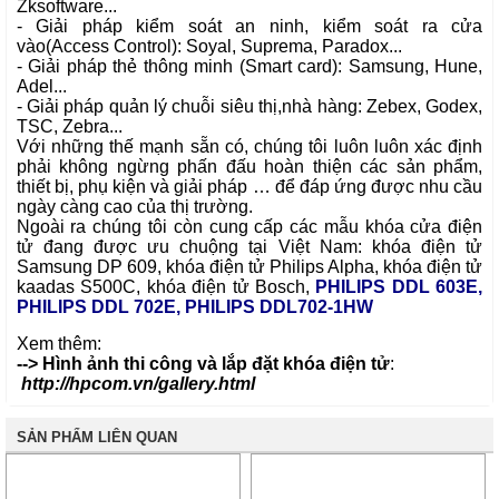
Zksoftware...
- Giải pháp kiểm soát an ninh,
kiểm soát ra cửa
vào
(Access Control): Soyal, Suprema, Paradox...
- Giải pháp thẻ thông minh (Smart card): Samsung, Hune,
Adel...
- Giải pháp quản lý chuỗi siêu thị,nhà hàng: Zebex, Godex,
TSC, Zebra...
Với những thế mạnh sẵn có, chúng tôi luôn luôn xác định
phải không ngừng phấn đấu hoàn thiện các sản phẩm,
thiết bị, phụ kiện và giải pháp … để đáp ứng được nhu cầu
ngày càng cao của thị trường.
Ngoài ra chúng tôi còn cung cấp các mẫu
khóa cửa điện
tử
đang được ưu chuộng tại Việt Nam:
khóa điện tử
Samsung DP 609
,
khóa điện tử Philips Alpha
,
khóa điện tử
kaadas S500C
,
khóa điện tử Bosch
,
PHILIPS DDL 603E
,
PHILIPS DDL 702E
,
PHILIPS DDL702-1HW
Xem thêm:
--> Hình ảnh thi công và lắp đặt khóa điện tử
:
http://hpcom.vn/gallery.html
SẢN PHẨM LIÊN QUAN