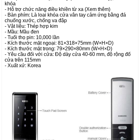
khóa
- Hỗ trợ chức năng điều khiền từ xa (Xem thêm)
- Bàn phím: Là loại
khóa cửa vân tay
cảm ứng bằng đá
chuống xước, chống va đập
- Vật liệu: Thép hợp kim
- Mầu: Mầu đen
- Tuổi thọ pin: 10,000 lần
- Kích thước mặt ngoại: 81×318×75mm (W×H×D)
- Kích thước mặt trong: 79×290×80mm (W×H×D)
- Yêu cầu đối với cửa: Độ dày cửa 40-60 mm, độ rộng đố
cửa trên 115mm
- Xuất xứ: Korea