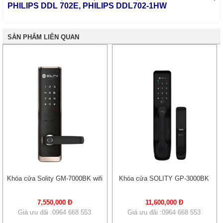
PHILIPS DDL 702E
,
PHILIPS DDL702-1HW
SẢN PHẨM LIÊN QUAN
Khóa cửa Solity GM-7000BK wifi
Khóa cửa SOLITY GP-3000BK
7,550,000 Đ
11,600,000 Đ
Giá ưu đãi :0964 668 553
Giá ưu đãi :0964 668 553