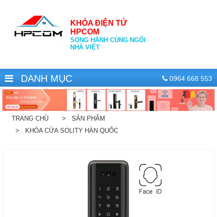
KHÓA ĐIỆN TỬ
HPCOM
SONG HÀNH CÙNG NGÔI
NHÀ VIỆT
DANH MỤC
0964 668 553
TRANG CHỦ
> SẢN PHẨM
> KHÓA CỬA SOLITY HÀN QUỐC