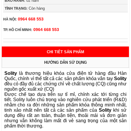
02 năm
BẢO HÀNH:
Còn hàng
TÌNH TRẠNG:
0964 668 553
HÀ NỘI:
0964 668 553
TP. HỒ CHÍ MINH:
CHI TIẾT SẢN PHẨM
HƯỚNG DẪN SỬ DỤNG
Solity
là thương hiệu khóa cửa điện tử hàng đầu Hàn
Quốc, chính vì thế tất cả các sản phẩm khóa vân tay
Solity
đều có đầy đủ các chứng chỉ về chất lượng (CQ) cũng như
nguồn gốc xuất xứ (CQ)
Được chế tạo dựa trên sự tỉ mỉ, chính xác tới từng chi
tiết. Solity luôn chú trọng vào nghiên cứu phát triển (R&D)
nhằm cho ra đời những sản phẩm khóa thông minh nhất,
tinh xảo nhất nên tất cả các sản phẩm của
Solity
khi sử
dụng đều rất an toàn, thuận tiện, thoải mái và đơn giản
nhưng vẫn không làm mất đi vẻ sang trọng của một sản
phẩm thời thượng.