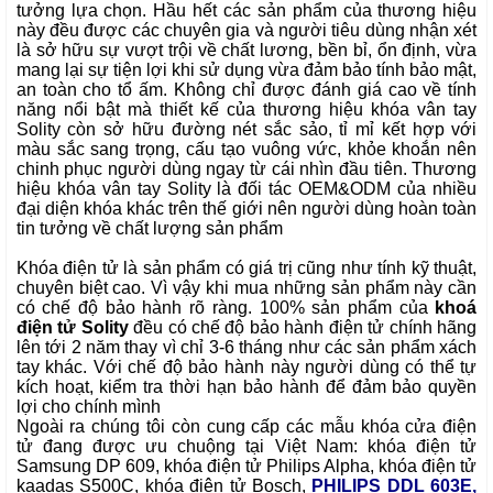
tưởng lựa chọn. Hầu hết các sản phẩm của thương hiệu
này đều được các chuyên gia và người tiêu dùng nhận xét
là sở hữu sự vượt trội về chất lương, bền bỉ, ổn định, vừa
mang lại sự tiện lợi khi sử dụng vừa đảm bảo tính bảo mật,
an toàn cho tổ ấm. Không chỉ được đánh giá cao về tính
năng nổi bật mà thiết kế của thương hiệu khóa vân tay
Solity còn sở hữu đường nét sắc sảo, tỉ mỉ kết hợp với
màu sắc sang trọng, cấu tạo vuông vức, khỏe khoắn nên
chinh phục người dùng ngay từ cái nhìn đầu tiên. Thương
hiệu khóa vân tay Solity là đối tác OEM&ODM của nhiều
đại diện khóa khác trên thế giới nên người dùng hoàn toàn
tin tưởng về chất lượng sản phẩm
Khóa điện tử là sản phẩm có giá trị cũng như tính kỹ thuật,
chuyên biệt cao. Vì vậy khi mua những sản phẩm này cần
có chế độ bảo hành rõ ràng. 100% sản phẩm của
khoá
điện tử Solity
đều có chế độ bảo hành điện tử chính hãng
lên tới 2 năm thay vì chỉ 3-6 tháng như các sản phẩm xách
tay khác. Với chế độ bảo hành này người dùng có thể tự
kích hoạt, kiểm tra thời hạn bảo hành để đảm bảo quyền
lợi cho chính mình
Ngoài ra chúng tôi còn cung cấp các mẫu
khóa cửa điện
tử
đang được ưu chuộng tại Việt Nam:
khóa điện tử
Samsung DP 609
,
khóa điện tử Philips Alpha
,
khóa điện tử
kaadas S500C
,
khóa điện tử Bosch
,
PHILIPS DDL 603E
,