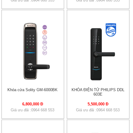
Giá ưu đãi :0964 668 553
Giá ưu đãi :0964 668 553
Khóa cửa Solity GM-6000BK
KHÓA ĐIỆN TỬ PHILIPS DDL
603E
6,800,000 Đ
5,500,000 Đ
Giá ưu đãi :0964 668 553
Giá ưu đãi :0964 668 553