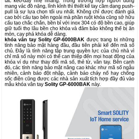
tác kéo-đẩy nhẹ nhàng. Trong trường hợp người dùng
mang vác đồ nặng, lỉnh kỉnh thì thiết kế tay cầm dạng push-
pull là sự lựa chọn tối ưu nhất. Không chỉ được đánh giá
cao bởi cấu tạo bên ngoài mà phần ruột khóa cũng sở hữu
cấu tạo chắc chắn, bền bỉ với inox 304 có độ bền cao, giúp
giữ tuổi thọ lâu bền cho khóa và đảm bảo không thể bị ăn
mòn, cạy phá khóa dễ dàng.
khóa vân tay Solity GP-6000BAK
được trang bị những
tính năng bảo mật hàng đầu, đầu tiên phải kể đến mã số
chủ. Đây là tính năng tập trung quyền lực của chủ nhà vì
chỉ mã số này mới có thể can thiệp đến mọi hoạt động của
khóa ví dụ như thay đổi mã số, thẻ từ, vân tay. Bên cạnh
đó, các tính năng bảo mật nâng cao khác như mã số ngẫu
nhiên, cảnh báo đột nhập, cảnh báo cháy nổ hay chống
sốc điện cũng được các nhà sản xuất tích hợp đầy đủ vào
mẫu khóa vân tay
Solity GP-6000BAK
này.