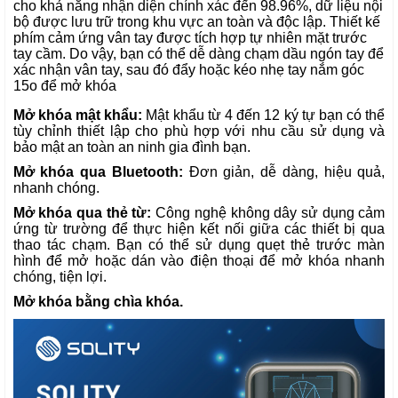
cho khả năng nhận diện chính xác đến 98.96%, dữ liệu nội
bộ được lưu trữ trong khu vực an toàn và độc lập. Thiết kế
phím cảm ứng vân tay được tích hợp tự nhiên mặt trước
tay cầm. Do vậy, bạn có thể dễ dàng chạm dầu ngón tay để
xác nhận vân tay, sau đó đẩy hoặc kéo nhẹ tay nắm góc
15o để mở khóa
Mở khóa mật khẩu:
Mật khẩu từ 4 đến 12 ký tự bạn có thể
tùy chỉnh thiết lập cho phù hợp với nhu cầu sử dụng và
bảo mật an toàn an ninh gia đình bạn.
Mở khóa qua Bluetooth:
Đơn giản, dễ dàng, hiệu quả,
nhanh chóng.
Mở khóa qua thẻ từ:
Công nghệ không dây sử dụng cảm
ứng từ trường để thực hiện kết nối giữa các thiết bị qua
thao tác chạm. Bạn có thể sử dụng quẹt thẻ trước màn
hình để mở hoặc dán vào điện thoại để mở khóa nhanh
chóng, tiện lợi.
Mở khóa bằng chìa khóa.