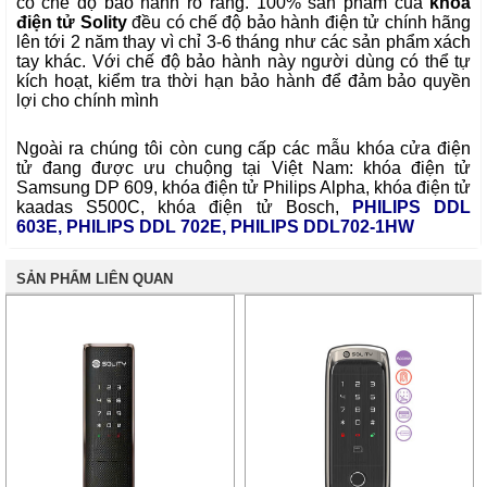
có chế độ bảo hành rõ ràng. 100% sản phẩm của
khoá
điện tử Solity
đều có chế độ bảo hành điện tử chính hãng
lên tới 2 năm thay vì chỉ 3-6 tháng như các sản phẩm xách
tay khác. Với chế độ bảo hành này người dùng có thể tự
kích hoạt, kiểm tra thời hạn bảo hành để đảm bảo quyền
lợi cho chính mình
Ngoài ra chúng tôi còn cung cấp các mẫu
khóa cửa điện
tử
đang được ưu chuộng tại Việt Nam:
khóa điện tử
Samsung DP 609
,
khóa điện tử Philips Alpha
,
khóa điện tử
kaadas S500C
,
khóa điện tử Bosch
,
PHILIPS DDL
603E
,
PHILIPS DDL 702E
,
PHILIPS DDL702-1HW
SẢN PHẨM LIÊN QUAN