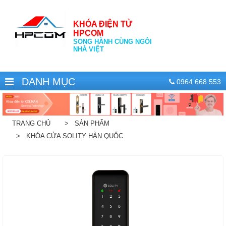
KHÓA ĐIỆN TỬ
HPCOM
SONG HÀNH CÙNG NGÔI
NHÀ VIỆT
DANH MỤC
0964 668 553
TRANG CHỦ
> SẢN PHẨM
> KHÓA CỬA SOLITY HÀN QUỐC