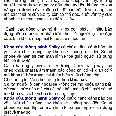
Hiện tượng làm giả vân tay, sao chép vân tay, những 
người chưa được đăng ký dấu vân tay đều không có khả 
năng mở được cửa, không chỉ độ bảo mật được nâng cao 
mà các thiết bị của Solity còn có thể đọc, quét vân tay cực 
nhanh, cực chính xác chưa đến 1 giây.
 Cảnh báo động cháy nổ thì khóa còn phát tín hiệu báo 
động nếu có xự xâm nhập trái phép từ người lạ như đập 
cửa, khá khóa, nhập mật khẩu sau nhiều lần
Khóa cửa thông minh
Solity
có chức năng cảnh báo pin
yếu. Với chức năng này khóa sẽ thông báo đến Smart
phone và hiện thị trên màn hình khóa giúp người sử dụng
biết và thay đổi.
Cảnh báo nguy hiểm từ bên trong: Chức năng này cho
phép khoá phát ra âm thanh báo động khi có kẻ gian cố ý
mở khóa từ bên trong, cải thiện hiệu suất chống trộm.
Chốt riêng tư: Với chốt riêng tư trên
khoá cửa
Solity
người ở bên ngoài sẽ không thể mở khóa bằng bất
cứ cách thức nào mà chỉ có thể nhập mã số chủ mới có thể
mở khóa và vô hiệu hóa tính năng này.
Khóa cửa thông minh
Solity
có chức năng cảnh báo pin
yếu. Với chức năng này khóa sẽ thông báo đến Smart
phone và hiện thị trên màn hình khóa giúp người sử dụng
biết và thay đổi.