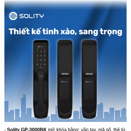
-
Solity GP-3000BK
mở khóa bằng: vân tay, mã số, thẻ từ,