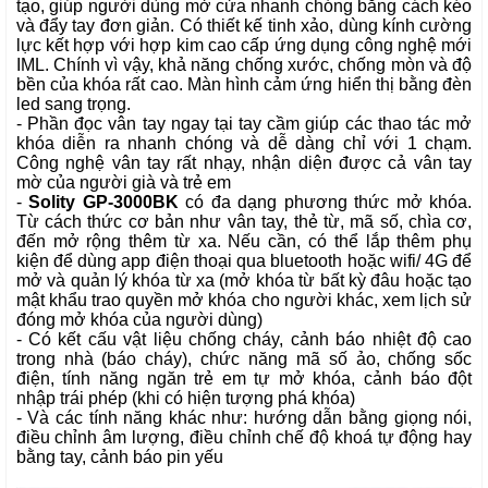
tạo, giúp người dùng mở cửa nhanh chóng bằng cách kéo 
và đẩy tay đơn giản.
Có thiết kế tinh xảo, dùng kính cường
lực
kết hợp với hợp kim cao cấp ứng dụng công nghệ mới
IML. Chính vì vậy, khả năng chống xước, chống mòn và độ
bền của khóa rất cao. Màn hình cảm ứng hiển thị bằng đèn
led sang trọng.
- Phần đọc vân tay ngay tại tay cầm giúp các thao tác mở
khóa diễn ra nhanh chóng và dễ dàng chỉ với 1 chạm.
Công nghệ vân tay rất nhạy, nhận diện được cả vân tay
mờ của người già và trẻ em
-
Solity GP-3000BK
có đa dạng phương thức mở khóa.
Từ cách thức cơ bản như vân tay, thẻ từ, mã số, chìa cơ,
đến mở rộng thêm từ xa. Nếu cần, có thể lắp thêm phụ
kiện để dùng app điện thoại qua bluetooth hoặc wifi/ 4G để
mở và quản lý khóa từ xa (mở khóa từ bất kỳ đâu hoặc tạo
mật khẩu trao quyền mở khóa cho người khác, xem lịch sử
đóng mở khóa của người dùng)
- Có kết cấu vật liệu chống cháy, cảnh báo nhiệt độ cao
trong nhà (báo cháy), chức năng mã số ảo, chống sốc
điện, tính năng ngăn trẻ em tự mở khóa, cảnh báo đột
nhập trái phép (khi có hiện tượng phá khóa)
- Và các tính năng khác như: hướng dẫn bằng giọng nói,
điều chỉnh âm lượng, điều chỉnh chế độ khoá tự động hay
bằng tay, cảnh báo pin yếu