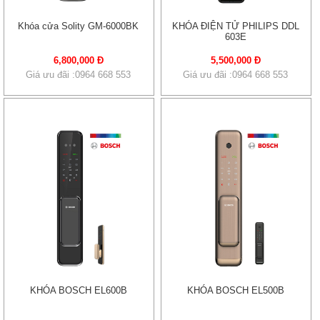
Khóa cửa Solity GM-6000BK
KHÓA ĐIỆN TỬ PHILIPS DDL
603E
6,800,000 Đ
5,500,000 Đ
Giá ưu đãi :0964 668 553
Giá ưu đãi :0964 668 553
KHÓA BOSCH EL600B
KHÓA BOSCH EL500B