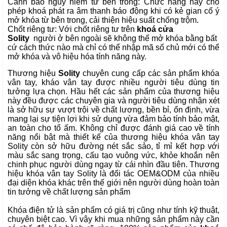
Cảnh báo nguy hiểm từ bên trong: Chức năng này cho
phép khoá phát ra âm thanh báo động khi có kẻ gian cố ý
mở khóa từ bên trong, cải thiện hiệu suất chống trộm.
Chốt riêng tư: Với chốt riêng tư trên
khoá cửa
Solity
người ở bên ngoài sẽ không thể mở khóa bằng bất
cứ cách thức nào mà chỉ có thể nhập mã số chủ mới có thể
mở khóa và vô hiệu hóa tính năng này.
Thương hiệu
Solity
chuyên cung cấp các sản phẩm khóa
vân tay, kháo vân tay được nhiều người tiêu dùng tin
tưởng lựa chọn. Hầu hết các sản phẩm của thương hiệu
này đều được các chuyên gia và người tiêu dùng nhận xét
là sở hữu sự vượt trội về chất lương, bền bỉ, ổn định, vừa
mang lại sự tiện lợi khi sử dụng vừa đảm bảo tính bảo mật,
an toàn cho tổ ấm. Không chỉ được đánh giá cao về tính
năng nổi bật mà thiết kế của thương hiệu khóa vân tay
Solity còn sở hữu đường nét sắc sảo, tỉ mỉ kết hợp với
màu sắc sang trọng, cấu tạo vuông vức, khỏe khoắn nên
chinh phục người dùng ngay từ cái nhìn đầu tiên. Thương
hiệu khóa vân tay Solity là đối tác OEM&ODM của nhiều
đại diện khóa khác trên thế giới nên người dùng hoàn toàn
tin tưởng về chất lượng sản phẩm
Khóa điện tử là sản phẩm có giá trị cũng như tính kỹ thuật,
chuyên biệt cao. Vì vậy khi mua những sản phẩm này cần