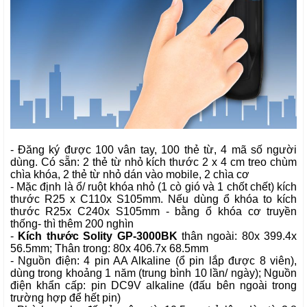
- Đăng ký được 100 vân tay, 100 thẻ từ, 4 mã số người
dùng. Có sẵn: 2 thẻ từ nhỏ kích thước 2 x 4 cm treo chùm
chìa khóa, 2 thẻ từ nhỏ dán vào mobile, 2 chìa cơ
- Mặc định là ổ/ ruột khóa nhỏ (1 cò gió và 1 chốt chết) kích
thước R25 x C110x S105mm. Nếu dùng ổ khóa to kích
thước R25x C240x S105mm - bằng ổ khóa cơ truyền
thống- thì thêm 200 nghìn
-
Kích thước Solity GP-3000BK
thân ngoài: 80x 399.4x
56.5mm; Thân trong: 80x 406.7x 68.5mm
- Nguồn điện: 4 pin AA Alkaline (ổ pin lắp được 8 viên),
dùng trong khoảng 1 năm (trung bình 10 lần/ ngày); Nguồn
điện khẩn cấp: pin DC9V alkaline (đấu bên ngoài trong
trường hợp để hết pin)