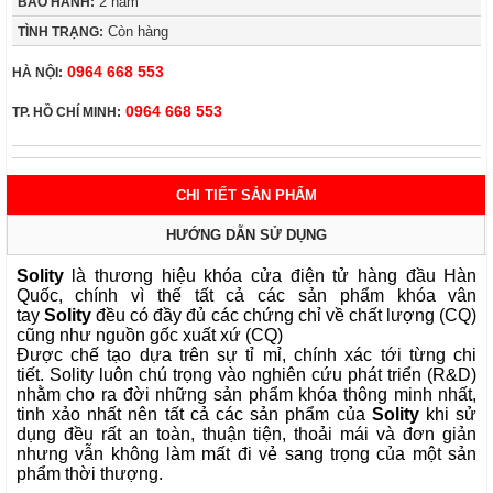
2 năm
BẢO HÀNH:
Còn hàng
TÌNH TRẠNG:
0964 668 553
HÀ NỘI:
0964 668 553
TP. HỒ CHÍ MINH:
CHI TIẾT SẢN PHẨM
HƯỚNG DẪN SỬ DỤNG
Solity
là thương hiệu khóa cửa điện tử hàng đầu Hàn
Quốc, chính vì thế tất cả các sản phẩm khóa vân
tay
Solity
đều có đầy đủ các chứng chỉ về chất lượng (CQ)
cũng như nguồn gốc xuất xứ (CQ)
Được chế tạo dựa trên sự tỉ mỉ, chính xác tới từng chi
tiết. Solity luôn chú trọng vào nghiên cứu phát triển (R&D)
nhằm cho ra đời những sản phẩm khóa thông minh nhất,
tinh xảo nhất nên tất cả các sản phẩm của
Solity
khi sử
dụng đều rất an toàn, thuận tiện, thoải mái và đơn giản
nhưng vẫn không làm mất đi vẻ sang trọng của một sản
phẩm thời thượng.