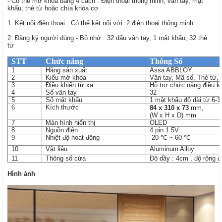
- Có thể mở khóa bằng 4 cách : Điện thoại thông minh, vân tay, mật
khẩu, thẻ từ hoặc chìa khóa cơ
1. Kết nối điện thoại
: Có thể kết nối với 2 điện thoại thông minh
2. Đăng ký người dùng
- Bộ nhớ : 32 dấu vân tay, 1 mật khẩu, 32 thẻ
từ
STT
Chức năng
Thông Số
1
Hãng sản xuất
Assa ABBLOY.
2
Kiểu mở khóa
Vân tay, Mã số, Thẻ từ, 
3
Điều khiển từ xa
Hỗ trợ chức năng điều kh
4
Số vân tay
32
5
Số mật khẩu
1 mật khẩu độ dài từ 6-1
6
Kích thước
8
4
x
310
x
73
mm,
(W x H x D) mm
7
Màn hình hiển thị
OLED
8
Nguồn điện
4 pin 1.5V
9
Nhiệt độ hoạt động
-20
℃
~ 60
℃
10
Vật liệu
Aluminum Alloy
11
Thông số cửa
Độ dầy : 4cm , độ rộng 
Hình ảnh