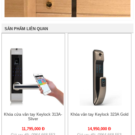
SẢN PHẨM LIÊN QUAN
Khóa cửa vân tay Keylock 313A-
Khóa vân tay Keylock 323A Gold
Sliver
11,795,000 Đ
14,950,000 Đ
Giá ưu đãi :0964 668 553
Giá ưu đãi :0964 668 553