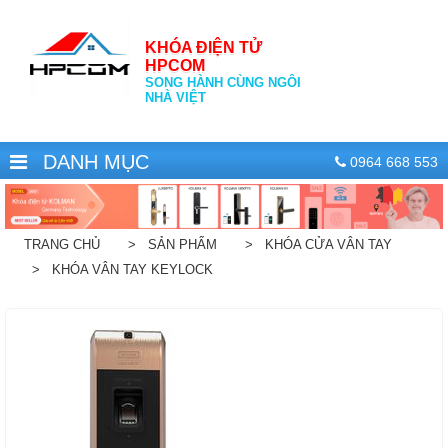
KHÓA ĐIỆN TỬ
HPCOM
SONG HÀNH CÙNG NGÔI
NHÀ VIỆT
DANH MỤC
0964 668 553
TRANG CHỦ
> SẢN PHẨM
> KHÓA CỬA VÂN TAY
> KHÓA VÂN TAY KEYLOCK