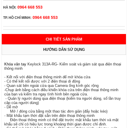
0964 668 553
HÀ NỘI:
0964 668 553
TP. HỒ CHÍ MINH:
CHI TIẾT SẢN PHẨM
HƯỚNG DẪN SỬ DỤNG
Khóa vân tay
Keylock 313A
-RG
- Kiểm soát và giám sát qua điện thoại
thông minh
- Kết nối với điện thoại thông minh để mở khóa cửa
- Có thể kết nối được với 2 điện thoại di động
- Quan sát bên ngoài cửa qua Camera
ống kính góc rộng
-
Chụp ảnh bằng cách điều khiển khóa cửa trên điện thoại thông minh
của bạn và kiểm tra ngay tình hình bên ngoài cửa.
-
Quản lý người dùng qua điện thoại (kiểm tra người dùng, số lần truy
cập của người dùng)
- Dễ mở
Mở / đóng cửa bằng một thao tác đơn giản (đẩy hoặc kéo)
- Mật khẩu tạm thời đặt sẵn trên điện thoại thông minh
Điện thoại thông minh có thể đặt trước mật khẩu tạm thời và mật
khẩu sẽ chỉ có hiệu lực trong khoảng thời gian được chỉ định.