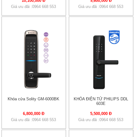
10,100,000 Đ
9,600,000 Đ
Giá ưu đãi :0964 668 553
Giá ưu đãi :0964 668 553
Khóa cửa Solity GM-6000BK
KHÓA ĐIỆN TỬ PHILIPS DDL
603E
6,800,000 Đ
5,500,000 Đ
Giá ưu đãi :0964 668 553
Giá ưu đãi :0964 668 553