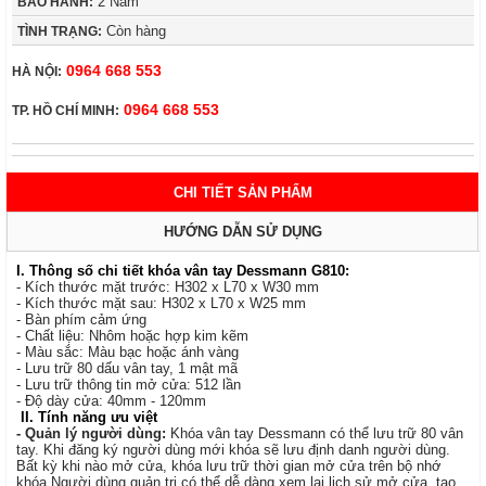
2 Năm
BẢO HÀNH:
Còn hàng
TÌNH TRẠNG:
0964 668 553
HÀ NỘI:
0964 668 553
TP. HỒ CHÍ MINH:
CHI TIẾT SẢN PHẨM
HƯỚNG DẪN SỬ DỤNG
I. Thông số chi tiết khóa vân tay Dessmann G810:
- Kích thước mặt trước: H302 x L70 x W30 mm
- Kích thước mặt sau: H302 x L70 x W25 mm
- Bàn phím cảm ứng
- Chất liệu: Nhôm hoặc hợp kim kẽm
- Màu sắc: Màu bạc hoặc ánh vàng
- Lưu trữ 80 dấu vân tay, 1 mật mã
- Lưu trữ thông tin mở cửa: 512 lần
- Độ dày cửa: 40mm - 120mm
II. Tính năng ưu việt
- Quản lý người dùng:
Khóa vân tay Dessmann có thể lưu trữ 80 vân
tay. Khi đăng ký người dùng mới khóa sẽ lưu định danh người dùng.
Bất kỳ khi nào mở cửa, khóa lưu trữ thời gian mở cửa trên bộ nhớ
khóa.Người dùng quản trị có thể dễ dàng xem lại lịch sử mở cửa, tạo,