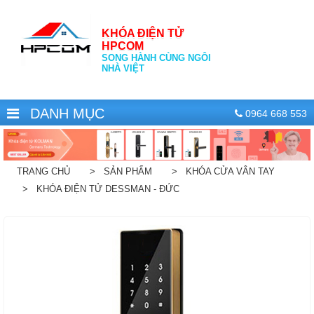
KHÓA ĐIỆN TỬ
HPCOM
SONG HÀNH CÙNG NGÔI
NHÀ VIỆT
DANH MỤC
0964 668 553
TRANG CHỦ
> SẢN PHẨM
> KHÓA CỬA VÂN TAY
> KHÓA ĐIỆN TỬ DESSMAN - ĐỨC