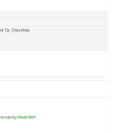
hẻ Từ, Chìa khóa
-tu-van-ky-thuat.html