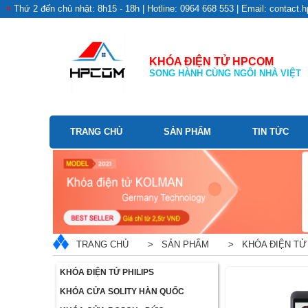
Thứ 2 đến chủ nhật: 8h15 - 18h | Hotline: 0964 668 553 | Email: contac
KHÓA ĐIỆN TỬ HPCOM
SONG HÀNH CÙNG NGÔI NHÀ VIỆT
TRANG CHỦ
SẢN PHẨM
TIN TỨC
TRANG CHỦ
> SẢN PHẨM
> KHÓA ĐIỆN TỬ 
KHÓA ĐIỆN TỬ PHILIPS
KHÓA CỬA SOLITY HÀN QUỐC