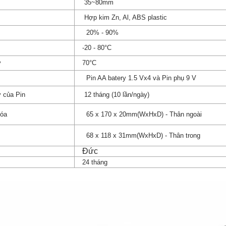
35~80mm
Hợp kim Zn, Al, ABS plastic
20% - 90%
-20 - 80°C
y
70°C
Pin AA batery 1.5 Vx4 và Pin phụ 9 V
y của Pin
12 tháng (10 lần/ngày)
hóa
65 x 170 x 20mm(WxHxD) - Thân ngoài
68 x 118 x 31mm(WxHxD) - Thân trong
Đức
24 tháng