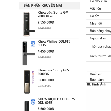
Độ dầy cửa
SẢN PHẨM KHUYẾN MẠI
Vật liệu
Khóa cửa Solity GM-
Độ ẩm
7000BK wifi
7,550,000Đ
Nhiệt độ
7,550,000Đ
Báo động chá
Nguồn điện
Khóa Philips DDL615-
5HBS
Thời gian chạ
4,450,000Đ
Kích thước k
5,800,000Đ
Khóa cửa Solity GP-
6000BK
Xuất xứ
Bảo hành
9,600,000Đ
III. Hình Ảnh
9,800,000Đ
KHÓA ĐIỆN TỬ PHILIPS
DDL 603E
5,500,000Đ