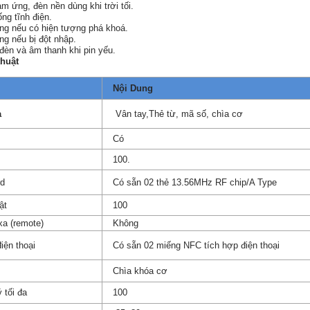
m ứng, đèn nền dùng khi trời tối.
ng tĩnh điện.
ng nếu có hiện tượng phá khoá.
g nếu bị đột nhập.
đèn và âm thanh khi pin yếu.
thuật
Nội Dung
a
Vân tay,Thẻ từ, mã số, chìa cơ
Có
100.
rd
Có sẵn 02 thẻ 13.56MHz RF chip/A Type
ật
100
xa (remote)
Không
iện thoại
Có sẵn 02 miếng NFC tích hợp điện thoại
Chìa khóa cơ
 tối đa
100