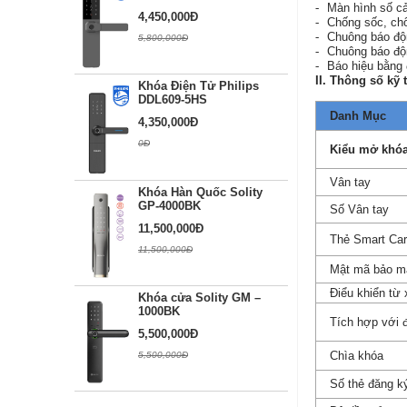
-
Màn hình số cả
4,450,000Đ
-
Chống sốc, chố
-
Chuông báo độ
5,800,000Đ
-
Chuông báo độn
-
Báo hiệu bằng 
II. Thông số kỹ 
Khóa Điện Tử Philips
DDL609-5HS
Danh Mục
4,350,000Đ
0Đ
Kiểu mở khó
Vân tay
Khóa Hàn Quốc Solity
GP-4000BK
Số Vân tay
11,500,000Đ
Thẻ Smart Ca
11,500,000Đ
Mật mã bảo m
Điểu khiển từ 
Khóa cửa Solity GM –
1000BK
Tích hợp với đ
5,500,000Đ
Chìa khóa
5,500,000Đ
Số thẻ đăng ký