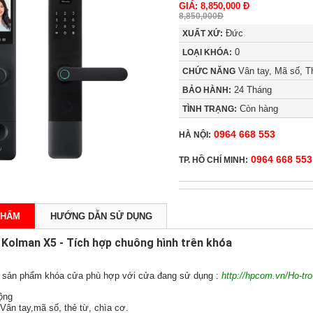
GIÁ: 8,850,000 Đ
8,850,000Đ
Đức
XUẤT XỨ:
0
LOẠI KHÓA:
Vân tay, Mã số, T
CHỨC NĂNG
24 Tháng
BẢO HÀNH:
Còn hàng
TÌNH TRẠNG:
0964 668 553
HÀ NỘI:
0964 668 553
TP. HỒ CHÍ MINH:
PHẨM
HƯỚNG DẪN SỬ DỤNG
Kolman X5 - Tích hợp chuông hình trên khóa
n sản phẩm khóa cửa phù hợp với cửa đang sử dụng :
http://hpcom.vn/Ho-tro
ộng
ân tay,mã số, thẻ từ, chìa cơ.