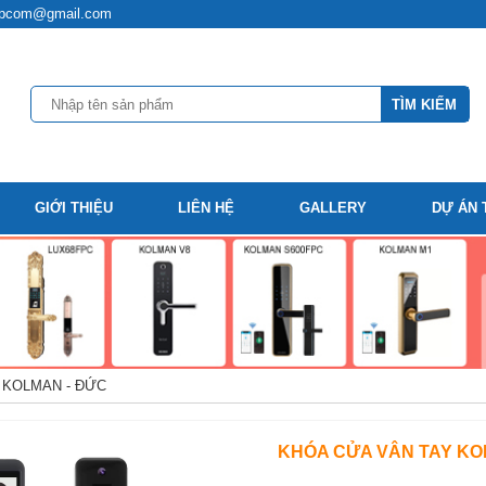
t.hpcom@gmail.com
GIỚI THIỆU
LIÊN HỆ
GALLERY
DỰ ÁN 
KOLMAN - ĐỨC
KHÓA CỬA VÂN TAY KO