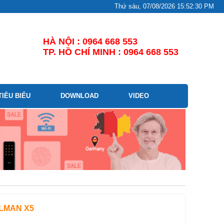
Thứ sáu, 07/08/2026 15:52:31 PM
HÀ NỘI : 0964 668 553
TP. HỒ CHÍ MINH : 0964 668 553
TIÊU BIỂU
DOWNLOAD
VIDEO
LMAN X5