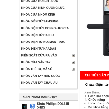
KHÓA CỬA BOSCH - ĐỨC
KHÓA CỬA KÍNH CƯỜNG LỰC
KHÓA CỬA NHÔM KÍNH
KHÓA ĐIỆN TỬ SAMSUNG
KHÓA ĐIỆN TỬ LOCPRO - KOREA
KHÓA ĐIỆN TỬ HIONE+
KHÓA ĐIỆN TỬ KOLMAN - ĐỨC
KHÓA ĐIỆN TỬ KAADAS
KIỂM SOÁT CỬA RA VÀO
KHÓA CỬA VÂN TAY
KHÓA THẺ TỪ, MÃ SỐ
CHI TIẾT SẢN 
KHÓA VÂN TAY HÀN QUỐC
KHÓA VÂN TAY CHÂU ÂU
Khóa điện tử
Xem thêm:
1. Cách lựa chọ
SẢN PHẨM BÁN CHẠY
I. Chức năng
-
Khóa cửa tự đ
Khóa Philips DDL615-
-
Mở khóa bằng V
5HBS