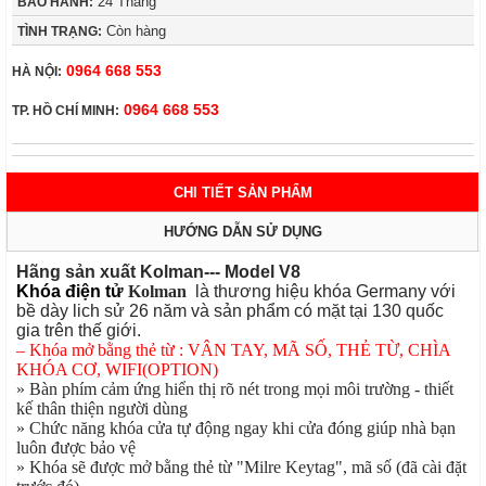
24 Tháng
BẢO HÀNH:
Còn hàng
TÌNH TRẠNG:
0964 668 553
HÀ NỘI:
0964 668 553
TP. HỒ CHÍ MINH:
CHI TIẾT SẢN PHẨM
HƯỚNG DẪN SỬ DỤNG
Hãng sản xuất Kolman--- Model V8
Khóa điện tử
Kolman
là thương hiệu khóa Germany với
bề dày lich sử 26 năm và sản phẩm có mặt tại 130 quốc
gia trên thế giới.
– Khóa mở bằng thẻ từ : VÂN TAY, MÃ SỐ, THẺ TỪ, CHÌA
KHÓA CƠ, WIFI(OPTION)
» Bàn phím cảm ứng hiển thị rõ nét trong mọi môi trường - thiết
kế thân thiện người dùng
» Chức năng khóa cửa tự động ngay khi cửa đóng giúp nhà bạn
luôn được bảo vệ
» Khóa sẽ được mở bằng thẻ từ "Milre Keytag", mã số (đã cài đặt