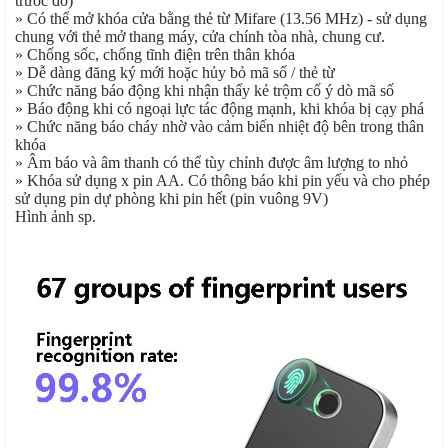
trước đó)
» Có thể mở khóa cửa bằng thẻ từ Mifare (13.56 MHz) - sử dụng
chung với thẻ mở thang máy, cửa chính tòa nhà, chung cư.
» Chống sốc, chống tĩnh điện trên thân khóa
» Dễ dàng đăng ký mới hoặc hủy bỏ mã số / thẻ từ
» Chức năng báo động khi nhận thấy kẻ trộm cố ý dò mã số
» Báo động khi có ngoại lực tác động mạnh, khi khóa bị cạy phá
» Chức năng báo cháy nhờ vào cảm biến nhiệt độ bên trong thân
khóa
» Âm báo và âm thanh có thể tùy chỉnh được âm lượng to nhỏ
» Khóa sử dụng x pin AA. Có thông báo khi pin yếu và cho phép
sử dụng pin dự phòng khi pin hết (pin vuông 9V)
Hình ảnh sp.