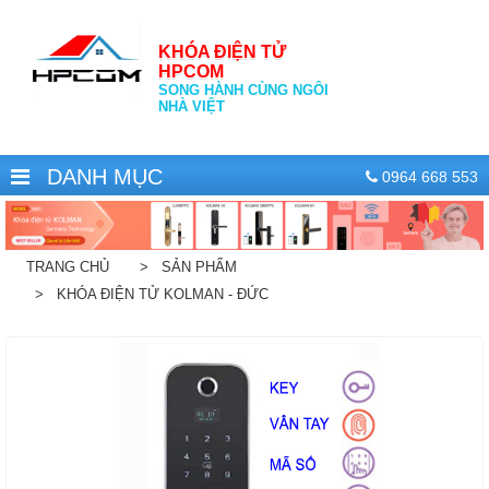
KHÓA ĐIỆN TỬ
HPCOM
SONG HÀNH CÙNG NGÔI
NHÀ VIỆT
DANH MỤC
0964 668 553
TRANG CHỦ
> SẢN PHẨM
> KHÓA ĐIỆN TỬ KOLMAN - ĐỨC