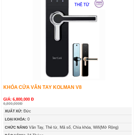
KHÓA CỬA VÂN TAY KOLMAN V8
GIÁ: 6,800,000 Đ
6,800,000Đ
Đức
XUẤT XỨ:
0
LOẠI KHÓA:
Vân Tay, Thẻ từ, Mã số, Chìa khóa, Wifi(Mở Rộng)
CHỨC NĂNG