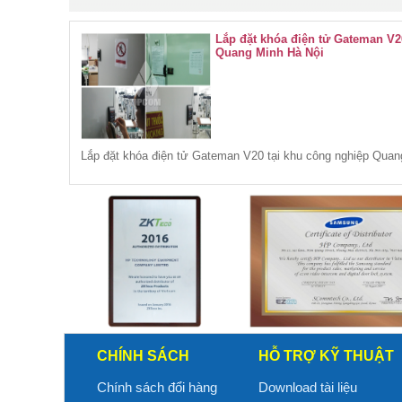
Lắp đặt khóa điện tử Gateman V2
Quang Minh Hà Nội
Lắp đặt khóa điện tử Gateman V20 tại khu công nghiệp Quan
CHÍNH SÁCH
HỖ TRỢ KỸ THUẬT
Chính sách đổi hàng
Download tài liệu