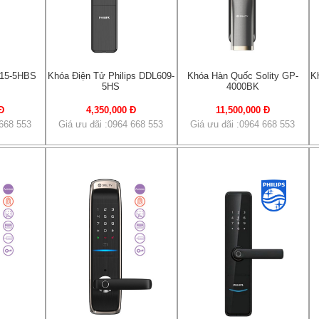
615-5HBS
Khóa Điện Tử Philips DDL609-
Khóa Hàn Quốc Solity GP-
K
5HS
4000BK
Đ
4,350,000 Đ
11,500,000 Đ
 668 553
Giá ưu đãi :0964 668 553
Giá ưu đãi :0964 668 553