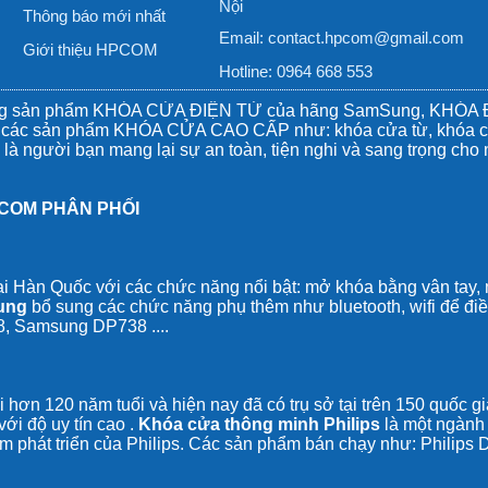
Nội
Thông báo mới nhất
Email:
contact.hpcom@gmail.com
Giới thiệu HPCOM
Hotline: 0964 668 553
òng sản phẩm KHÓA CỬA ĐIỆN TỬ của hãng SamSung, KHÓA ĐI
ìn các sản phẩm KHÓA CỬA CAO CẤP như: khóa cửa từ, khóa cử
 là người bạn mang lại sự an toàn, tiện nghi và sang trọng cho
COM PHÂN PHỐI
ại Hàn Quốc với các chức năng nổi bật: mở khóa bằng vân tay,
ung
bổ sung các chức năng phụ thêm như bluetooth, wifi để đ
8
,
Samsung DP738
....
i hơn 120 năm tuổi và hiện nay đã có trụ sở tại trên 150 quốc g
ới độ uy tín cao .
Khóa cửa thông minh Philips
là một ngành
ăm phát triển của Philips. Các sản phẩm bán chạy như:
Philips