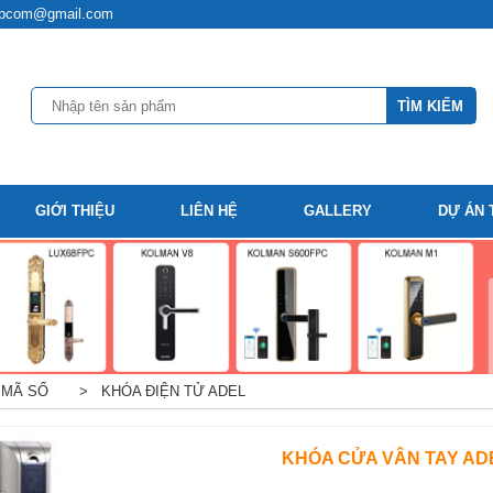
t.hpcom@gmail.com
GIỚI THIỆU
LIÊN HỆ
GALLERY
DỰ ÁN 
 MÃ SỐ
> KHÓA ĐIỆN TỬ ADEL
KHÓA CỬA VÂN TAY ADE