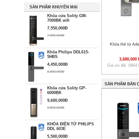
SẢN PHẨM KHUYẾN MẠI
Khóa cửa Solity GM-
7000BK wifi
7,550,000Đ
7,550,000Đ
Khóa thẻ từ Ade
Khóa Philips DDL615-
5HBS
3,680,000 
4,450,000Đ
Giá ưu đãi :0964
5,800,000Đ
SẢN PHẨM BÁN 
Khóa cửa Solity GP-
6000BK
9,600,000Đ
9,800,000Đ
KHÓA ĐIỆN TỬ PHILIPS
DDL 603E
5,500,000Đ