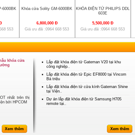
GP-6000BK
Khóa cửa Solity GM-6000BK
KHÓA ĐIỆN TỬ PHILIPS DDL
603E
Đ
6,800,000 Đ
5,500,000 Đ
 668 553
Giá ưu đãi :0964 668 553
Giá ưu đãi :0964 668 553
 mẫu khóa cửa
Lắp đặt khóa điện tử Gateman V20 tại khu
trường
công nghiệp..
Lắp đặt khóa điện tử Epic EF8000 tại Vincom
Bà triệu
Lắp đặt khóa điện tử cửa kính Gateman Shine
tại Viện..
T nhất trên thị
Dự án lắp đặt khóa điện tử Samsung H705
 hiện bởi HPCOM
remote tại..
Xem thêm
Xem thêm