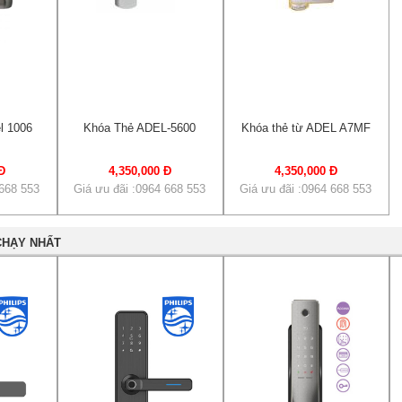
l 1006
Khóa Thẻ ADEL-5600
Khóa thẻ từ ADEL A7MF
Đ
4,350,000 Đ
4,350,000 Đ
 668 553
Giá ưu đãi :0964 668 553
Giá ưu đãi :0964 668 553
CHẠY NHẤT