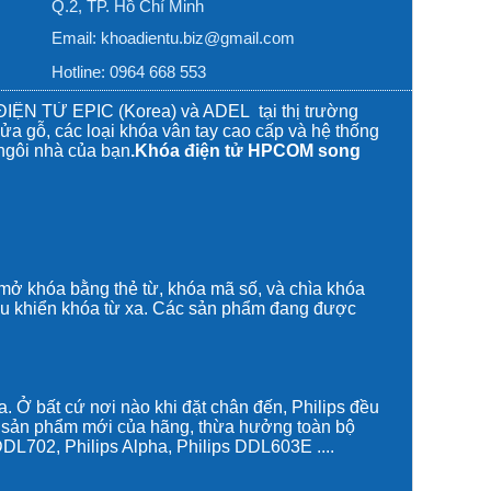
Q.2, TP. Hồ Chí Minh
Email:
khoadientu.biz@gmail.com
Hotline: 0964 668 553
ỆN TỬ EPIC (Korea) và ADEL tại thị trường
a gỗ, các loại khóa vân tay cao cấp và
hệ thống
 ngôi nhà của bạn
.Khóa điện tử HPCOM song
 mở khóa bằng thẻ từ, khóa mã số, và chìa khóa
iều khiển khóa từ xa. Các sản phẩm đang được
ia. Ở bất cứ nơi nào khi đặt chân đến, Philips đều
 sản phẩm mới của hãng, thừa hưởng toàn bộ
 DDL702
,
Philips Alpha
,
Philips DDL603E
....