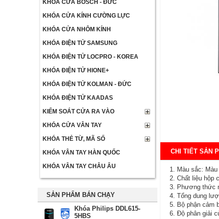
KHÓA CỬA BOSCH - ĐỨC
KHÓA CỬA KÍNH CƯỜNG LỰC
KHÓA CỬA NHÔM KÍNH
KHÓA ĐIỆN TỬ SAMSUNG
KHÓA ĐIỆN TỬ LOCPRO - KOREA
KHÓA ĐIỆN TỬ HIONE+
KHÓA ĐIỆN TỬ KOLMAN - ĐỨC
KHÓA ĐIỆN TỬ KAADAS
KIỂM SOÁT CỬA RA VÀO
KHÓA CỬA VÂN TAY
KHÓA THẺ TỪ, MÃ SỐ
CHI TIẾT SẢN 
KHÓA VÂN TAY HÀN QUỐC
KHÓA VÂN TAY CHÂU ÂU
1. Màu sắc: Màu
2. Chất liệu hộp 
3. Phương thức 
SẢN PHẨM BÁN CHẠY
4. Tổng dung lượ
5. Bộ phận cảm 
Khóa Philips DDL615-
6. Độ phân giải c
5HBS