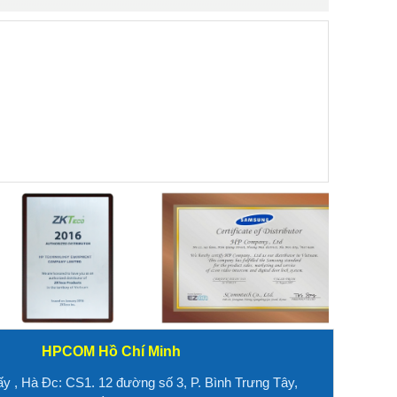
HPCOM Hồ Chí Minh
ấy , Hà
Đc: CS1. 12 đường số 3, P. Bình Trưng Tây,