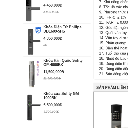
7. Khả năng chốn
4,450,000Đ
8. Tốc độ xác nh
9. Phương thức 
5,800,000Đ
10. FRR: ≤ 1%
11. FAR: ≤ 0,0
Khóa Điện Tử Philips
12. Góc đặt ngón
DDL609-5HS
13. Quét vân tay
14. Vân tay được
4,350,000Đ
15. Phản quang: 
0Đ
16. Điện thế hoạ
17. Tuổi thọ của
18. Nhiệt độ bảo
Khóa Hàn Quốc Solity
19. Dòng điện tĩ
GP-4000BK
20. Dòng điện độ
11,500,000Đ
21. Báo động điệ
11,500,000Đ
SẢN PHẨM LIÊN
Khóa cửa Solity GM –
1000BK
5,500,000Đ
5,500,000Đ