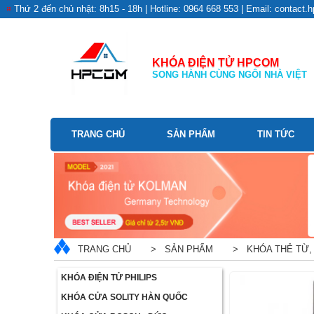
Thứ 2 đến chủ nhật: 8h15 - 18h | Hotline: 0964 668 553 | Email: contac
KHÓA ĐIỆN TỬ HPCOM
SONG HÀNH CÙNG NGÔI NHÀ VIỆT
TRANG CHỦ
SẢN PHẨM
TIN TỨC
TRANG CHỦ
> SẢN PHẨM
> KHÓA THẺ TỪ,
KHÓA ĐIỆN TỬ PHILIPS
KHÓA CỬA SOLITY HÀN QUỐC