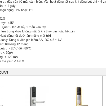
g va đập của bề mặt cảm biến: Vẫn hoạt động tốt sau khi dùng bút chì 4H
ận: < 1 giây
nhận dạng: 1:N hoặc 1:1
001%
 tay: ±45°
: Quét 2 lần để lấy 1 mẫu vân tay
 lưu trong khóa không mất đi khi thay pin hoặc hết pin
Hoạt động tốt dưới ánh nắng mặt trời
t động: Dùng 4 viên pin kiềm AA, DC 4.5 ~ 6V
 pin: Khoảng 12 tháng
 quản: - 20°C đến 80°C
nh: < 30µA
ng: < 120 mA
n thế yếu: < 4.8 V
 QUAN