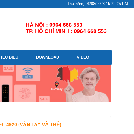
Thứ năm, 06/08/2026 15:22:26 PM
HÀ NỘI : 0964 668 553
TP. HỒ CHÍ MINH : 0964 668 553
TIÊU BIỂU
DOWNLOAD
VIDEO
L 4920 (VÂN TAY VÀ THẺ)