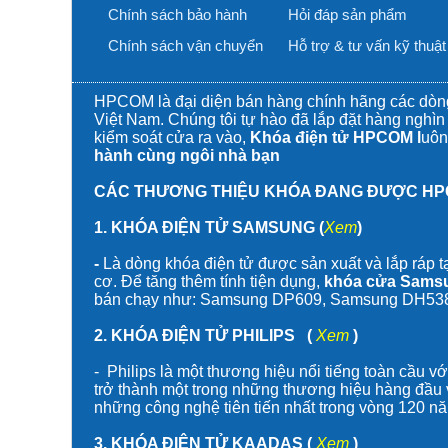
Chính sách bảo hành
Hỏi đáp sản phẩm
Chính sách vận chuyển
Hỗ trợ & tư vấn kỹ thuật
HPCOM là đại diện bán hàng chính hãng các d
Việt Nam. Chúng tôi tự hào đã lắp đặt hàng ngh
kiểm soát cửa ra vào
,
Khóa điện tử HPCOM l
uôn
hành cùng ngôi nhà bạn
CÁC THƯƠNG THIỆU KHÓA ĐANG ĐƯỢC HP
1.
KHÓA ĐIỆN TỬ SAMSUNG
(
Xem
)
-
L
à dòng
khóa điện tử
được sản xuất và lắp ráp t
cơ. Để tăng thêm tính tiện dụng,
khóa cửa Sams
bán chạy như:
Samsung DP609
,
Samsung DH53
2.
KHÓA ĐIỆN TỬ PHILIPS
(
Xem
)
-
Philips là một thương hiệu nổi tiếng toàn cầu vớ
trở thành một trong những thương hiệu hàng đầu v
những công nghệ tiên tiến nhất trong vòng 120 n
3.
KHÓA ĐIỆN TỬ KAADAS
(
Xem
)