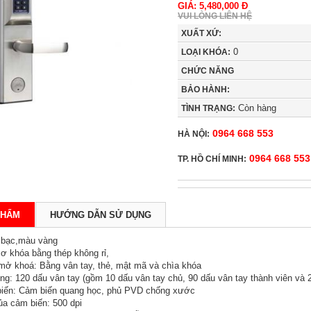
GIÁ: 5,480,000 Đ
VUI LÒNG LIÊN HỆ
XUẤT XỨ:
0
LOẠI KHÓA:
CHỨC NĂNG
BẢO HÀNH:
Còn hàng
TÌNH TRẠNG:
0964 668 553
HÀ NỘI:
0964 668 553
TP. HỒ CHÍ MINH:
PHẨM
HƯỚNG DẪN SỬ DỤNG
 bạc,màu vàng
cơ khóa bằng thép không rỉ,
mở khoá: Bằng vân tay, thẻ, mật mã và chìa khóa
ng: 120 dấu vân tay (gồm 10 dấu vân tay chủ, 90 dấu vân tay thành viên và 2
biến: Cảm biến quang học, phủ PVD chống xước
ủa cảm biến: 500 dpi