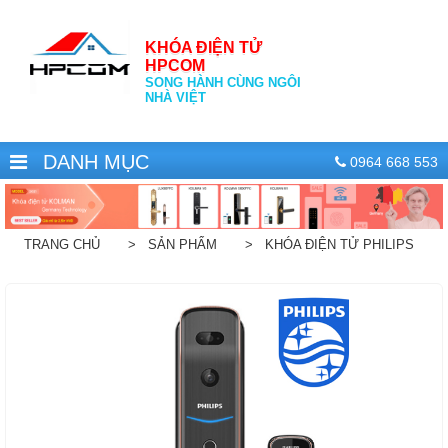
KHÓA ĐIỆN TỬ
HPCOM
SONG HÀNH CÙNG NGÔI
NHÀ VIỆT
DANH MỤC
0964 668 553
TRANG CHỦ
> SẢN PHẨM
> KHÓA ĐIỆN TỬ PHILIPS