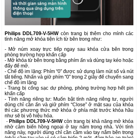
Philips DDL709-V-5HW
còn trang bị thêm cho mình các
tính năng mở khóa tiện ích từ bên trong như:
- Mở núm xoay trực tiếp ngay sau khóa cửa bên trong
phòng trường hợp khẩn cấp
- Mở khóa từ bên trong bằng phím ấn và dùng tay kéo hoặc
đẩy để mở.
- Chế độ im lặng: Phím “0” được sử dụng làm nút số và nút
tắt tiếng. Nhấn và giữ phím “0” trong 2 giây để chuyển sang
chế độ im lặng
- Trang bị cổng sạc dự phòng, phòng trường hợp hết pin
khẩn cấp
- Tính năng riêng tư: Muốn bật tính năng riêng tư, người
dùng chỉ cần ấn và giữ phím “Close” ở mặt sau của khóa
thì các phương thức mở khóa ở phía mặt trước khóa hầu
như sẽ bị vô hiệu hóa.
-
Philips DDL709-V-5HW
còn trang bị khả năng mở khóa
nhờ cảm biến hồng ngoại ở tay nắm trong nhà. Với tính
năng này, người dùng chỉ cần cầm vào tay nắm bên trong
(phải cầm tay vào vì có cảm biến 2 mặt- đảm bảo an toàn)