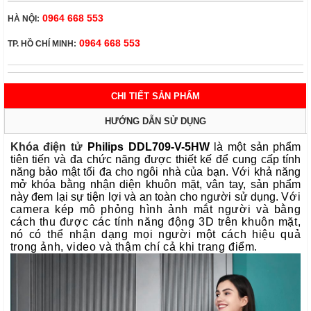
0964 668 553
HÀ NỘI:
0964 668 553
TP. HỒ CHÍ MINH:
CHI TIẾT SẢN PHẨM
HƯỚNG DẪN SỬ DỤNG
Khóa điện tử
Philips DDL709-V-5HW
là một sản phẩm
tiên tiến và đa chức năng được thiết kế để cung cấp tính
năng bảo mật tối đa cho ngôi nhà của bạn. Với khả năng
mở khóa bằng nhận diện khuôn mặt, vân tay, sản phẩm
này đem lại sự tiện lợi và an toàn cho người sử dụng.
Với
camera kép mô phỏng hình ảnh mắt người và bằng
cách thu được các tính năng động 3D trên khuôn mặt,
nó có thể nhận dạng mọi người một cách hiệu quả
trong ảnh, video và thậm chí cả khi trang điểm.