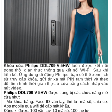
Khóa cửa
Philips DDL709-V-5HW
luôn được kết nối
trong thời gian thực thông qua kết nối Wi-Fi. Sau khi
liên kết Ứng dụng di động Philips, bạn có thể xem lịch
sử truy cập khóa, gửi từ xa mã PIN tạm thời và theo
dõi tình hình thời gian thực ở cửa bằng cách nhấp vào
nút video.
Philips DDL709-V-5HW
được trang bị các chức năng mở
cửa như
:
- Mở khóa bằng: Face ID vân tay, thẻ từ, mã số, chìa cơ.
App mobile qua wifi để cấp mặt khẩu,
Đăng kí được: 100 vân tay, 10 mã số, 100 thẻ từ