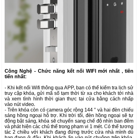
Công Nghệ - Chức năng kết nối WIFI mới nhất , tiên
tiến nhất:
- Khi kết nối Wifi thông qua APP, bạn có thể kiểm tra lịch sử
truy cập khóa, gửi mã số tạm thời từ xa cho khách tới nhà
và xem tình hình thời gian thực tại cửa bằng cách nhấp
vào nút video.
-
Trên khóa còn có camera góc rộng 144 ° và hai đèn chiếu
sáng hồng ngoại hỗ trợ. Khi trời tối, đèn hồng ngoại sẽ tự
động bật sáng, khóa sẽ chuyển sang chế độ nhìn ban đêm
và phát hiện các chủ thể trong phạm vi 1 mét.
C
ó thể tương
tác 2 chiều với khách đang đứng trước cửa nhà mình dù
bạn đang ở đâu. Khi khách ấn vào nút chuông trên khóa,