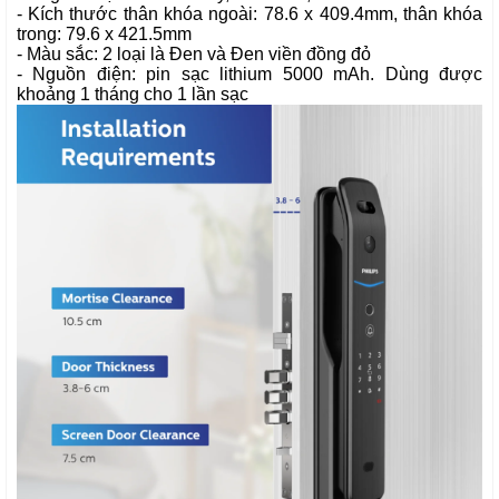
- Kích thước thân khóa ngoài: 7
8
.
6
x 40
9.4
mm, thân khóa
trong: 7
9
.
6
x 4
21.5
mm
- Màu sắc: 2 loại là Đen và Đen viền đồng đỏ
- Nguồn điện: pin sạc
lithium
5000 mAh. Dùng được
khoảng 1 tháng cho 1 lần sạc