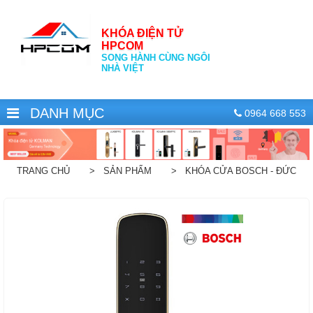
KHÓA ĐIỆN TỬ
HPCOM
SONG HÀNH CÙNG NGÔI
NHÀ VIỆT
DANH MỤC
0964 668 553
TRANG CHỦ
> SẢN PHẨM
> KHÓA CỬA BOSCH - ĐỨC