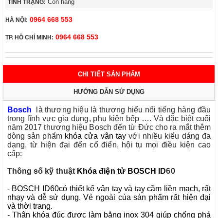
Còn hàng
TÌNH TRẠNG:
0964 668 553
HÀ NỘI:
0964 668 553
TP. HỒ CHÍ MINH:
CHI TIẾT SẢN PHẨM
HƯỚNG DẪN SỬ DỤNG
Bosch
là thương hiệu là thương hiểu nổi tiếng hàng đầu
trong lĩnh vực gia dụng, phụ kiện bếp …. Và đặc biệt cuối
năm 2017 thương hiệu Bosch đến từ Đức cho ra mắt thêm
dòng sản phẩm
khóa cửa vân tay
với nhiều kiểu dáng đa
dạng, từ hiện đại đến cổ điển, hội tụ mọi điều kiện cao
cấp:
Thông số kỹ thuật
Khóa điện tử BOSCH ID
60
- BOSCH
ID60
có thiết kế vân tay và tay cầm liền mạch, rất
nhạy và dễ sử dụng. Vẻ ngoài của sản phẩm rất hiện đại
và thời trang.
- Thân khóa đúc được làm bằng inox 304 giúp chống phá