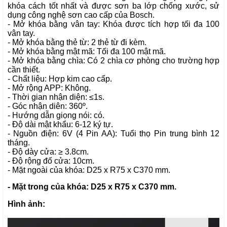
khóa cách tốt nhất và được sơn ba lớp chống xước, sử
dụng công nghệ sơn cao cấp của Bosch.
- Mở khóa bằng vân tay: Khóa được tích hợp tối đa 100
vân tay.
- Mở khóa bằng thẻ từ: 2 thẻ từ đi kèm.
- Mở khóa bằng mật mã: Tối đa 100 mật mã.
- Mở khóa bằng chìa: Có 2 chìa cơ phòng cho trường hợp
cần thiết.
- Chất liệu: Hợp kim cao cấp.
- Mở rộng APP: Không.
- Thời gian nhận diện: ≤1s.
- Góc nhận diên: 360º.
- Hướng dẫn giọng nói: có.
- Độ dài mật khẩu: 6-12 ký tự.
- Nguồn điện: 6V (4 Pin AA): Tuổi thọ Pin trung bình 12
tháng.
- Độ dày cửa: ≥ 3.8cm.
- Độ rộng đố cửa: 10cm.
- Mặt ngoài của khóa: D25 x R75 x C370 mm.
- Mặt trong của khóa: D25 x R75 x C370 mm.
Hình ảnh: