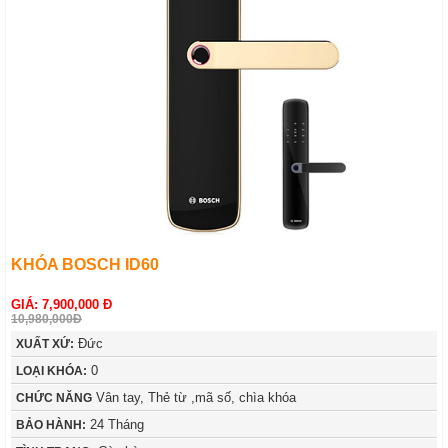
KHÓA BOSCH ID60
GIÁ: 7,900,000 Đ
10,980,000Đ
Đức
XUẤT XỨ:
0
LOẠI KHÓA:
Vân tay, Thẻ từ ,mã số, chìa khóa
CHỨC NĂNG
24 Tháng
BẢO HÀNH: