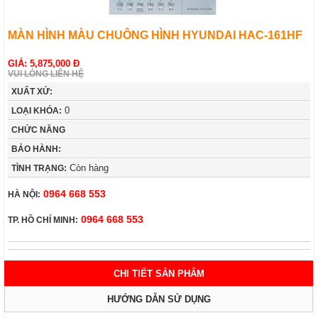
MÀN HÌNH MÀU CHUÔNG HÌNH HYUNDAI HAC-161HF
GIÁ: 5,875,000 Đ
VUI LÒNG LIÊN HỆ
XUẤT XỨ:
0
LOẠI KHÓA:
CHỨC NĂNG
BẢO HÀNH:
Còn hàng
TÌNH TRẠNG:
0964 668 553
HÀ NỘI:
0964 668 553
TP. HỒ CHÍ MINH:
CHI TIẾT SẢN PHẨM
HƯỚNG DẪN SỬ DỤNG