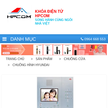
KHÓA ĐIỆN TỬ
HPCOM
SONG HÀNH CÙNG NGÔI
NHÀ VIỆT
DANH MỤC
0964 668 553
TRANG CHỦ
> SẢN PHẨM
> CHUÔNG CỬA
> CHUÔNG HÌNH HYUNDAI